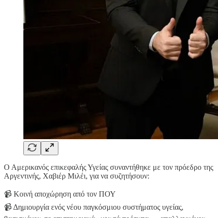
Ο Αμερικανός επικεφαλής Υγείας συναντήθηκε με τον πρόεδρο της
Αργεντινής, Χαβιέρ Μιλέι, για να συζητήσουν:
📹 Κοινή αποχώρηση από τον ΠΟΥ
📹 Δημιουργία ενός νέου παγκόσμιου συστήματος υγείας,