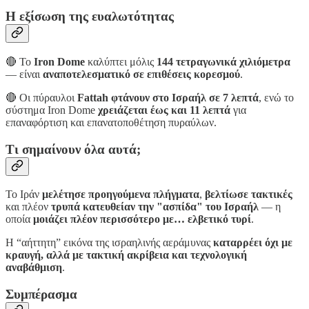
Η εξίσωση της ευαλωτότητας
🔴 Το
Iron Dome
καλύπτει μόλις
144 τετραγωνικά χιλιόμετρα
— είναι
αναποτελεσματικό σε επιθέσεις κορεσμού
.
🔴 Οι πύραυλοι
Fattah φτάνουν στο Ισραήλ σε 7 λεπτά
, ενώ το
σύστημα Iron Dome
χρειάζεται έως και 11 λεπτά
για
επαναφόρτιση και επανατοποθέτηση πυραύλων.
Τι σημαίνουν όλα αυτά;
Το Ιράν
μελέτησε προηγούμενα πλήγματα
,
βελτίωσε τακτικές
και πλέον
τρυπά κατευθείαν την "ασπίδα" του Ισραήλ
— η
οποία
μοιάζει πλέον περισσότερο με… ελβετικό τυρί
.
Η “αήττητη” εικόνα της ισραηλινής αεράμυνας
καταρρέει όχι με
κραυγή, αλλά με τακτική ακρίβεια και τεχνολογική
αναβάθμιση
.
Συμπέρασμα