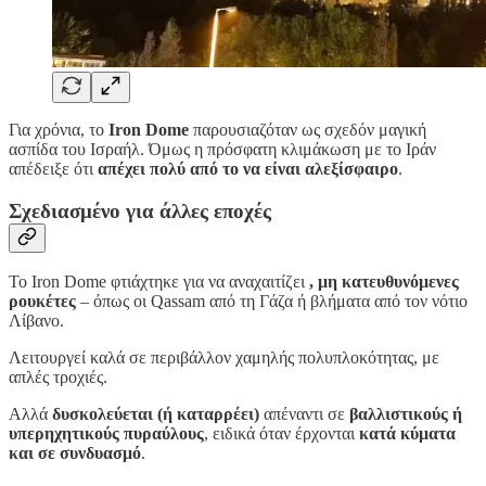
Για χρόνια, το
Iron Dome
παρουσιαζόταν ως σχεδόν μαγική
ασπίδα του Ισραήλ. Όμως η πρόσφατη κλιμάκωση με το Ιράν
απέδειξε ότι
απέχει πολύ από το να είναι αλεξίσφαιρο
.
Σχεδιασμένο για άλλες εποχές
Το Iron Dome φτιάχτηκε για να αναχαιτίζει
, μη κατευθυνόμενες
ρουκέτες
– όπως οι Qassam από τη Γάζα ή βλήματα από τον νότιο
Λίβανο.
Λειτουργεί καλά σε περιβάλλον χαμηλής πολυπλοκότητας, με
απλές τροχιές.
Αλλά
δυσκολεύεται (ή καταρρέει)
απέναντι σε
βαλλιστικούς ή
υπερηχητικούς πυραύλους
, ειδικά όταν έρχονται
κατά κύματα
και σε συνδυασμό
.