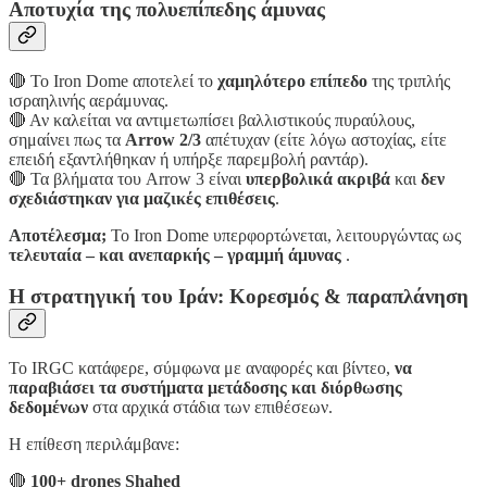
Αποτυχία της πολυεπίπεδης άμυνας
🔴 Το Iron Dome αποτελεί το
χαμηλότερο επίπεδο
της τριπλής
ισραηλινής αεράμυνας.
🔴 Αν καλείται να αντιμετωπίσει βαλλιστικούς πυραύλους,
σημαίνει πως τα
Arrow 2/3
απέτυχαν (είτε λόγω αστοχίας, είτε
επειδή εξαντλήθηκαν ή υπήρξε παρεμβολή ραντάρ).
🔴 Τα βλήματα του Arrow 3 είναι
υπερβολικά ακριβά
και
δεν
σχεδιάστηκαν για μαζικές επιθέσεις
.
Αποτέλεσμα;
Το Iron Dome υπερφορτώνεται, λειτουργώντας ως
τελευταία – και ανεπαρκής – γραμμή άμυνας
.
Η στρατηγική του Ιράν: Κορεσμός & παραπλάνηση
Το IRGC κατάφερε, σύμφωνα με αναφορές και βίντεο,
να
παραβιάσει τα συστήματα μετάδοσης και διόρθωσης
δεδομένων
στα αρχικά στάδια των επιθέσεων.
Η επίθεση περιλάμβανε:
🔴
100+ drones Shahed