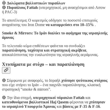
🔴
Δολώματα βαλλιστικών πυραύλων
🔴
Πυραύλους Fattah
(υπερηχητικοί, μη ανασχέσιμοι από Arrow
ή PAC-3)
Το αποτέλεσμα; Ο κορεσμός οδήγησε το ποσοστό επιτυχούς
αναχαίτισης του Iron Dome
να καταρρεύσει στο 10–15%
.
Smoke & Mirrors: Το Ιράν διαλύει το αφήγημα της ισραηλινής
άμυνας
Το τελευταίο κύμα επιθέσεων φαίνεται να συνδυάζει
παραπλάνηση, ταχύτητα και στρατηγική ακρίβεια
,
αποκαλύπτοντας την ευαλωτότητα της ισραηλινής αεράμυνας.
Χτυπήματα με στόχο – και παραπλάνηση
🔴 Σύμφωνα με αναφορές, το Ισραήλ
χτύπησε ψεύτικους στόχους
που είχε στήσει το Ιράν – ένα παιχνίδι παραπλάνησης, κλασική
στρατηγική “smoke & mirrors”.
🔴 Την ίδια στιγμή,
υπερηχητικοί πύραυλοι Fattah
και
κατευθυνόμενοι βαλλιστικοί Haj Qasem
φέρονται να
χτύπησαν
το ισραηλινό Υπουργείο Άμυνας
και
βάσεις με F-35 & F-16
.