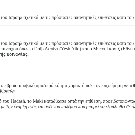
του Ισραήλ σχετικά με τις πρόσφατες απαντητικές επιθέσεις κατά του
του Ισραήλ σχετικά με τις πρόσφατες απαντητικές επιθέσεις κατά του
ιάχου όπως ο Γιαΐρ Λαπίντ (Yesh Atid) και ο Μπένι Γκαντζ (Εθνική
νής κοινωνίας.
ο εβραιο-αραβικό αριστερό κόμμα χαρακτήρισε την επιχείρηση
«επι
 Ισραήλ»
.
 του Hadash, το Maki καταδίκασε ρητά την επίθεση, προειδοποιώντα
ι με την έναρξη ενός επικίνδυνου πολέμου που μπορεί να εξαπλωθεί σε