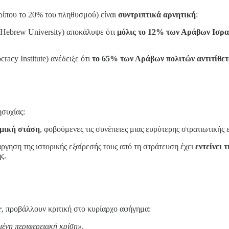
ερίπου το 20% του πληθυσμού) είναι
συντριπτικά αρνητική
:
Hebrew University) αποκάλυψε ότι
μόλις το 12% των Αράβων Ισραη
acy Institute) ανέδειξε ότι
το 65% των Αράβων πολιτών αντιτίθετα
ησυχίας:
εμική στάση
, φοβούμενες τις συνέπειες μιας ευρύτερης στρατιωτικής
γηση της ιστορικής εξαίρεσής τους από τη στράτευση έχει
εντείνει 
ς.
r
, προβάλλουν κριτική στο κυρίαρχο αφήγημα:
μένη περιφερειακή κρίση»
.