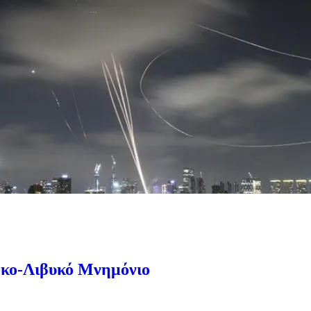
υρκο-Λιβυκό Μνημόνιο