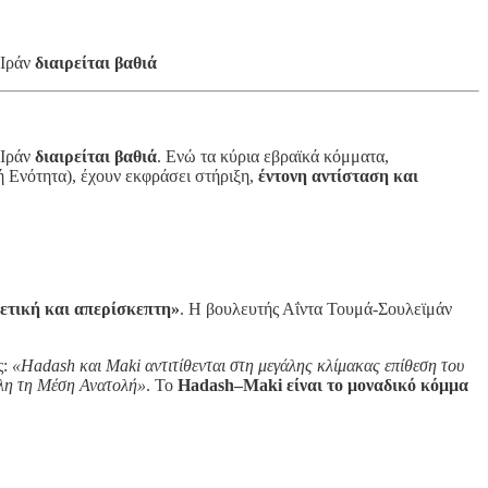
 Ιράν
διαιρείται βαθιά
 Ιράν
διαιρείται βαθιά
. Ενώ τα κύρια εβραϊκά κόμματα,
 Ενότητα), έχουν εκφράσει στήριξη,
έντονη αντίσταση και
θετική και απερίσκεπτη»
. Η βουλευτής Αΐντα Τουμά-Σουλεϊμάν
ς:
«Hadash και Maki αντιτίθενται στη μεγάλης κλίμακας επίθεση του
 όλη τη Μέση Ανατολή»
. Το
Hadash–Maki είναι το μοναδικό κόμμα