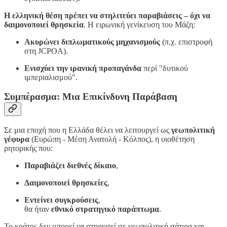
Η ελληνική θέση πρέπει να στηλιτεύει παραβιάσεις – όχι να
δαιμονοποιεί θρησκεία
. Η ειρωνική γενίκευση του Μάζη:
Ακυρώνει διπλωματικούς μηχανισμούς
(π.χ. επιστροφή
στη JCPOA).
Ενισχύει την ιρανική προπαγάνδα
περί "δυτικού
ιμπεριαλισμού".
Συμπέρασμα: Μια Επικίνδυνη Παράβαση
Σε μια εποχή που η Ελλάδα θέλει να λειτουργεί ως
γεωπολιτική
γέφυρα
(Ευρώπη - Μέση Ανατολή - Κόλπος), η υιοθέτηση
ρητορικής που:
Παραβιάζει διεθνές δίκαιο
,
Δαιμονοποιεί θρησκείες
,
Εντείνει συγκρούσεις
,
θα ήταν
εθνικό στρατηγικό παράπτωμα
.
Το κράτος δεν μπορεί να στηριχτεί σε γεωπολιτική σάτιρα και