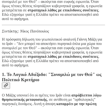
συνομιλεί με τον Θεό" – ακούγεται σαν ευφυής ειρωνεία. Όταν
όμως τέτοιες θέσεις πλησιάζουν κυβερνητικά γραφεία, η ειρωνεία
μετατρέπεται σε
στρατηγικό λάθος με επικίνδυνες συνέπειες
.
Εδώ εξηγούμε γιατί η Ελλάδα πρέπει να αποστασιοποιηθεί από
αυτό το αφήγημα.
Συντάκτης: Νίκος Πανόπουλος
Η πρόσφατη δήλωση του γεωπολιτικού αναλυτή Γιάννη Μάζη για
το Ιράν – "δεν μπορεί να αποκτήσει πυρηνικά όπλα μια χώρα που
συνομιλεί με τον Θεό" – ακούγεται σαν ευφυής ειρωνεία. Όταν
όμως τέτοιες θέσεις πλησιάζουν κυβερνητικά γραφεία, η ειρωνεία
μετατρέπεται σε
στρατηγικό λάθος με επικίνδυνες συνέπειες
.
Εδώ εξηγούμε γιατί η Ελλάδα πρέπει να αποστασιοποιηθεί από
αυτό το αφήγημα.
1. Το Λογικό Αδιέξοδο: "Συνομιλώ με τον Θεό" ως
Πολιτικό Κριτήριο
Ο Μάζης υπονοεί ότι οι ηγέτες του Ιράν είναι
απρόβλεπτοι λόγω
θρησκευτικής μεταφυσικής
, σε αντίθεση με "ορθολογικές"
πυρηνικές δυνάμεις. Αυτή η άποψη
καταρρέει με την πρώτη