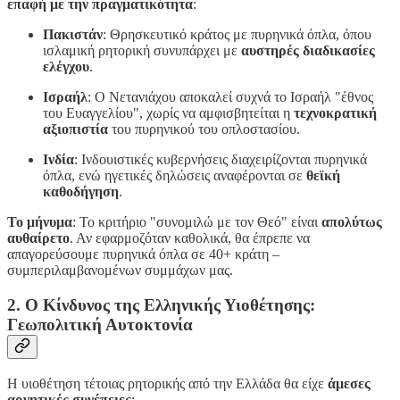
επαφή με την πραγματικότητα
:
Πακιστάν
: Θρησκευτικό κράτος με πυρηνικά όπλα, όπου
ισλαμική ρητορική συνυπάρχει με
αυστηρές διαδικασίες
ελέγχου
.
Ισραήλ
: Ο Νετανιάχου αποκαλεί συχνά το Ισραήλ "έθνος
του Ευαγγελίου", χωρίς να αμφισβητείται η
τεχνοκρατική
αξιοπιστία
του πυρηνικού του οπλοστασίου.
Ινδία
: Ινδουιστικές κυβερνήσεις διαχειρίζονται πυρηνικά
όπλα, ενώ ηγετικές δηλώσεις αναφέρονται σε
θεϊκή
καθοδήγηση
.
Το μήνυμα
: Το κριτήριο "συνομιλώ με τον Θεό" είναι
απολύτως
αυθαίρετο
. Αν εφαρμοζόταν καθολικά, θα έπρεπε να
απαγορεύσουμε πυρηνικά όπλα σε 40+ κράτη –
συμπεριλαμβανομένων συμμάχων μας.
2. Ο Κίνδυνος της Ελληνικής Υιοθέτησης:
Γεωπολιτική Αυτοκτονία
Η υιοθέτηση τέτοιας ρητορικής από την Ελλάδα θα είχε
άμεσες
αρνητικές συνέπειες
: