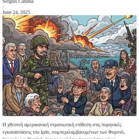
Sergius Catilina
·
June 24, 2025
Η χθεσινή αμερικανική στρατιωτική επίθεση στις πυρηνικές
εγκαταστάσεις του Ιράν, συμπεριλαμβανομένων των Φορντό,