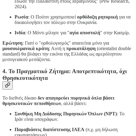
έδωσε την Παλαιστίνη στους Ισραηλινούς" (Pew Research,
2024).
Ρωσία
: Ο Πούτιν χρησιμοποιεί
ορθόδοξη ρητορική
για να
δικαιολογήσει τον πόλεμο στην Ουκρανία.
Ινδία
: Ο Μόντι μίλησε για "
αγία αποστολή
" στην Κασμίρ.
Ερώτηση
: Γιατί ο "ορθολογισμός" απαιτείται μόνο για
μουσουλμανικά κράτη
; Αυτή η
προκατάληψη
(orientalist double
standard) θα βλάψει την εικόνα της Ελλάδας ως αμερόληπτου
μεσογειακού μεσάζοντα.
4. Το Πραγματικό Ζήτημα: Αποτρεπτικότητα, όχι
Θρησκευτικότητα
Το διεθνές δίκαιο
δεν απαγορεύει πυρηνικά όπλα βάσει
θρησκευτικών πεποιθήσεων
, αλλά βάσει:
Συνθήκη Μη Διάδοσης Πυρηνικών Όπλων (NPT)
: Το
Ιράν είναι υπογράφων.
Παραβιάσεις διαπίστευσης IAEA
(π.χ. μη δήλωση
εγκαταστάσεων).