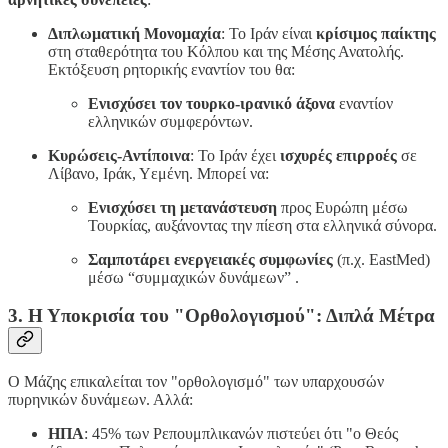
Διπλωματική Μονομαχία
: Το Ιράν είναι
κρίσιμος παίκτης
στη σταθερότητα του Κόλπου και της Μέσης Ανατολής.
Εκτόξευση ρητορικής εναντίον του θα:
Ενισχύσει τον τουρκο-ιρανικό άξονα
εναντίον
ελληνικών συμφερόντων.
Κυρώσεις-Αντίποινα
: Το Ιράν έχει
ισχυρές επιρροές
σε
Λίβανο, Ιράκ, Υεμένη. Μπορεί να:
Ενισχύσει τη μετανάστευση
προς Ευρώπη μέσω
Τουρκίας, αυξάνοντας την πίεση στα ελληνικά σύνορα.
Σαμποτάρει ενεργειακές συμφωνίες
(π.χ. EastMed)
μέσω “συμμαχικών δυνάμεων” .
3. Η Υποκρισία του "Ορθολογισμού": Διπλά Μέτρα
Ο Μάζης επικαλείται τον "ορθολογισμό" των υπαρχουσών
πυρηνικών δυνάμεων. Αλλά:
ΗΠΑ
: 45% των Ρεπουμπλικανών πιστεύει ότι "ο Θεός