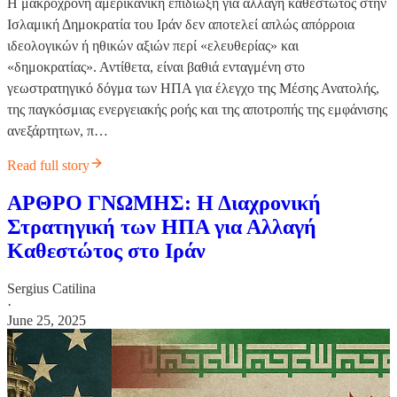
Η μακρόχρονη αμερικανική επιδίωξη για αλλαγή καθεστώτος στην
Ισλαμική Δημοκρατία του Ιράν δεν αποτελεί απλώς απόρροια
ιδεολογικών ή ηθικών αξιών περί «ελευθερίας» και
«δημοκρατίας». Αντίθετα, είναι βαθιά ενταγμένη στο
γεωστρατηγικό δόγμα των ΗΠΑ για έλεγχο της Μέσης Ανατολής,
της παγκόσμιας ενεργειακής ροής και της αποτροπής της εμφάνισης
ανεξάρτητων, π…
Read full story
ΑΡΘΡΟ ΓΝΩΜΗΣ: Η Διαχρονική
Στρατηγική των ΗΠΑ για Αλλαγή
Καθεστώτος στο Ιράν
Sergius Catilina
·
June 25, 2025