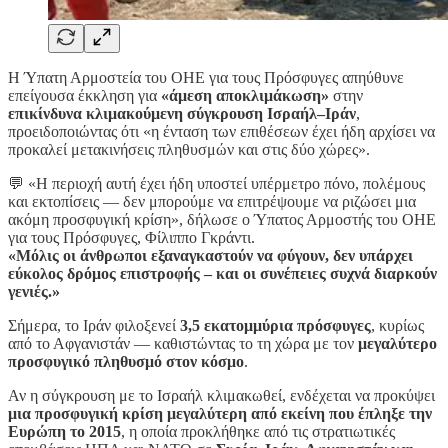
Η Ύπατη Αρμοστεία του ΟΗΕ για τους Πρόσφυγες απηύθυνε
επείγουσα έκκληση για
«άμεση αποκλιμάκωση»
στην
επικίνδυνα κλιμακούμενη σύγκρουση Ισραήλ–Ιράν
,
προειδοποιώντας ότι «η ένταση των επιθέσεων έχει ήδη αρχίσει να
προκαλεί μετακινήσεις πληθυσμών και στις δύο χώρες».
💬 «Η περιοχή αυτή έχει ήδη υποστεί υπέρμετρο πόνο, πολέμους
και εκτοπίσεις — δεν μπορούμε να επιτρέψουμε να ριζώσει μια
ακόμη προσφυγική κρίση», δήλωσε ο Ύπατος Αρμοστής του ΟΗΕ
για τους Πρόσφυγες, Φίλιππο Γκράντι.
«Μόλις οι άνθρωποι εξαναγκαστούν να φύγουν, δεν υπάρχει
εύκολος δρόμος επιστροφής – και οι συνέπειες συχνά διαρκούν
γενιές.»
Σήμερα, το Ιράν φιλοξενεί
3,5 εκατομμύρια πρόσφυγες
, κυρίως
από το Αφγανιστάν — καθιστώντας το τη χώρα με τον
μεγαλύτερο
προσφυγικό πληθυσμό στον κόσμο
.
Αν η σύγκρουση με το Ισραήλ κλιμακωθεί, ενδέχεται να προκύψει
μια προσφυγική κρίση μεγαλύτερη από εκείνη που έπληξε την
Ευρώπη το 2015
, η οποία προκλήθηκε από τις στρατιωτικές