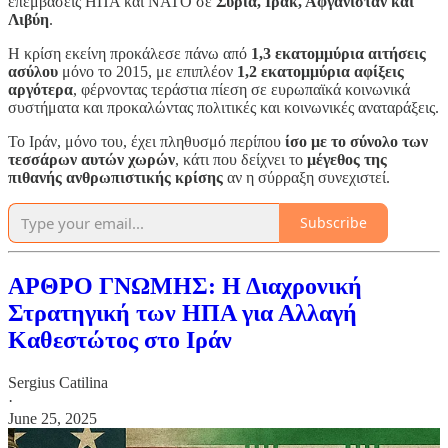
επεμβάσεις ΗΠΑ και ΝΑΤΟ σε
Συρία, Ιράκ, Αφγανιστάν και
Λιβύη
.
Η κρίση εκείνη προκάλεσε πάνω από
1,3 εκατομμύρια αιτήσεις
ασύλου
μόνο το 2015, με επιπλέον
1,2 εκατομμύρια αφίξεις
αργότερα
, φέρνοντας τεράστια πίεση σε ευρωπαϊκά κοινωνικά
συστήματα και προκαλώντας πολιτικές και κοινωνικές αναταράξεις.
Το Ιράν, μόνο του, έχει πληθυσμό περίπου
ίσο με το σύνολο των
τεσσάρων αυτών χωρών
, κάτι που δείχνει το
μέγεθος της
πιθανής ανθρωπιστικής κρίσης
αν η σύρραξη συνεχιστεί.
Subscribe
ΑΡΘΡΟ ΓΝΩΜΗΣ: Η Διαχρονική
Στρατηγική των ΗΠΑ για Αλλαγή
Καθεστώτος στο Ιράν
Sergius Catilina
·
June 25, 2025