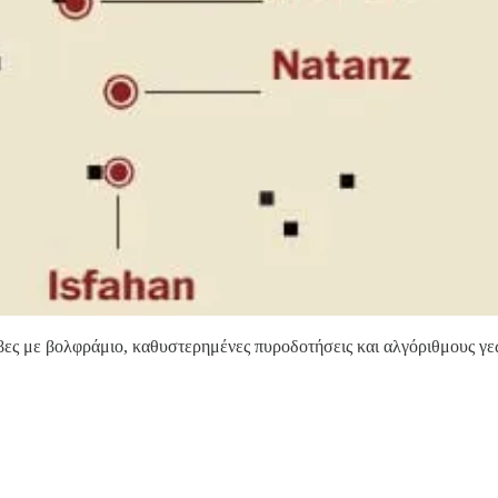
βες με βολφράμιο, καθυστερημένες πυροδοτήσεις και αλγόριθμους γε