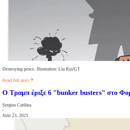
Destroying peace. Illustration: Liu Rui/GT
Read full story
Ο Τραμπ έριξε 6 "bunker busters" στο Φο
Sergius Catilina
·
June 23, 2025