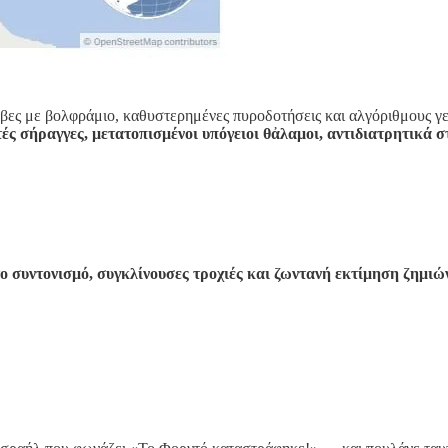
μβες με βολφράμιο, καθυστερημένες πυροδοτήσεις και αλγόριθμους γ
ές σήραγγες, μετατοπισμένοι υπόγειοι θἀλαμοι, αντιδιατρητικά
ο συντονισμό, συγκλίνουσες τροχιές και ζωντανή εκτίμηση ζημιώ