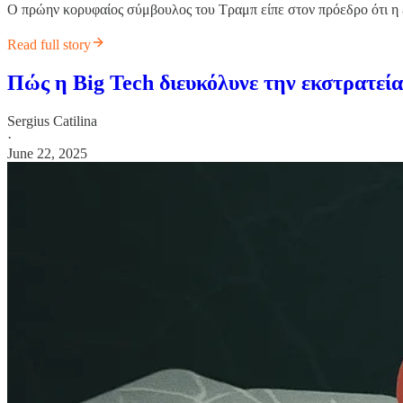
Ο πρώην κορυφαίος σύμβουλος του Τραμπ είπε στον πρόεδρο ότι η ε
Read full story
Πώς η Big Tech διευκόλυνε την εκστρατεί
Sergius Catilina
·
June 22, 2025