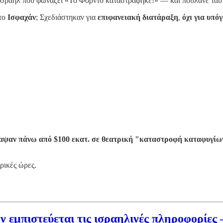
Ισραήλ που φωνάζει «Το Φορντό καταστράφηκε!» — και πουλάνε ταυτ
το
Ισφαχάν
; Σχεδιάστηκαν για
επιφανειακή διατάραξη
,
όχι για υπό
αψαν πάνω από $100 εκατ. σε θεατρική "καταστροφή καταφυγίω
ρικές ώρες.
εμπιστεύεται τις ισραηλινές πληροφορίες – 