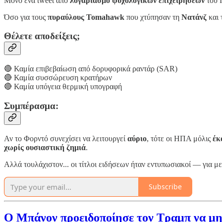
Μόνο ένα tweet από
λογαριασμό ψυχολογικών επιχειρήσεων
του 
Όσο για τους
πυραύλους Tomahawk
που χτύπησαν τη
Νατάνζ
και 
Θέλετε αποδείξεις;
🔴 Καμία επιβεβαίωση από δορυφορικά ραντάρ (SAR)
🔴 Καμία συσσώρευση κρατήρων
🔴 Καμία υπόγεια θερμική υπογραφή
Συμπέρασμα:
Αν το Φορντό συνεχίσει να λειτουργεί
αύριο
, τότε οι ΗΠΑ μόλις
έκ
χωρίς ουσιαστική ζημιά
.
Αλλά τουλάχιστον... οι τίτλοι ειδήσεων ήταν εντυπωσιακοί — για με
Subscribe
Ο Μπάνον προειδοποίησε τον Τραμπ να μην 