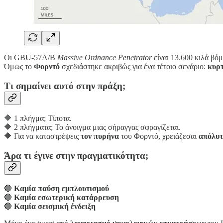
Οι GBU-57A/B
Massive Ordnance Penetrator
είναι 13.600 κιλά βό
Όμως το
Φορντό
σχεδιάστηκε ακριβώς για ένα τέτοιο σενάριο:
κυρτ
Τι σημαίνει αυτό στην πράξη;
🔶 1 πλήγμα; Τίποτα.
🔶 2 πλήγματα; Το άνοιγμα μιας σήραγγας σφραγίζεται.
🔶 Για να καταστρέψεις
τον πυρήνα
του Φορντό, χρειάζεσαι
απόλυτ
Άρα τι έγινε στην πραγματικότητα;
🔴
Καμία παύση εμπλουτισμού
🔴
Καμία εσωτερική κατάρρευση
🔴
Καμία σεισμική ένδειξη