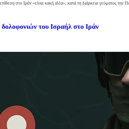
πίθεση στο Ιράν «είναι κακή ιδέα», κατά τη διάρκεια γεύματος την
α δολοφονιών του Ισραήλ στο Ιράν