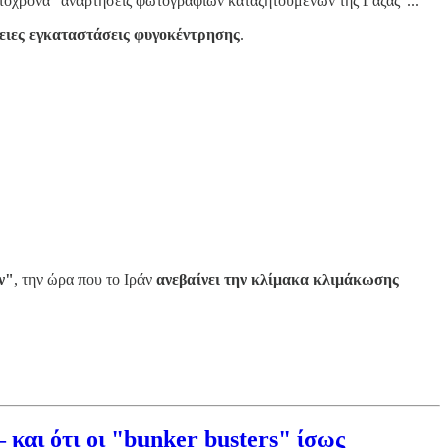
όχρονα "αναρτήσεις φωτογραφιών καταζητούμενων της Γάζας"...
γειες εγκαταστάσεις φυγοκέντρησης
.
ν"
, την ώρα που το Ιράν
ανεβαίνει την κλίμακα κλιμάκωσης
και ότι οι "bunker busters" ίσως