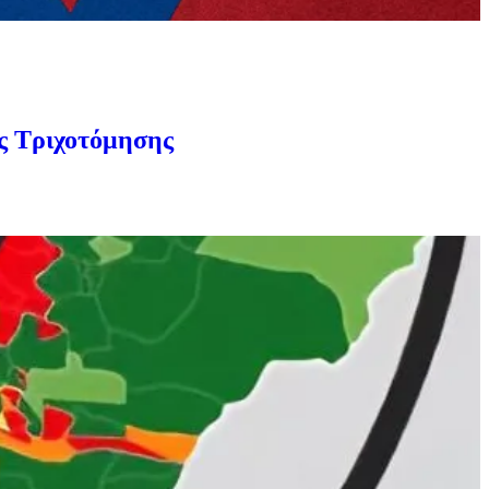
ης Τριχοτόμησης