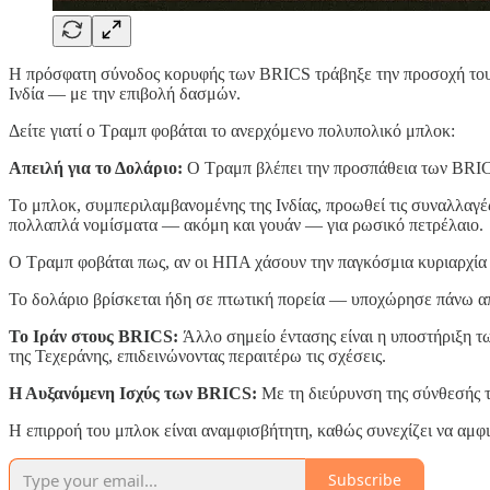
Η πρόσφατη σύνοδος κορυφής των BRICS τράβηξε την προσοχή του 
Ινδία — με την επιβολή δασμών.
Δείτε γιατί ο Τραμπ φοβάται το ανερχόμενο πολυπολικό μπλοκ:
Απειλή για το Δολάριο:
Ο Τραμπ βλέπει την προσπάθεια των BRIC
Το μπλοκ, συμπεριλαμβανομένης της Ινδίας, προωθεί τις συναλλαγές 
πολλαπλά νομίσματα — ακόμη και γουάν — για ρωσικό πετρέλαιο.
Ο Τραμπ φοβάται πως, αν οι ΗΠΑ χάσουν την παγκόσμια κυριαρχία τ
Το δολάριο βρίσκεται ήδη σε πτωτική πορεία — υποχώρησε πάνω απ
Το Ιράν στους BRICS:
Άλλο σημείο έντασης είναι η υποστήριξη τω
της Τεχεράνης, επιδεινώνοντας περαιτέρω τις σχέσεις.
Η Αυξανόμενη Ισχύς των BRICS:
Με τη διεύρυνση της σύνθεσής 
Η επιρροή του μπλοκ είναι αναμφισβήτητη, καθώς συνεχίζει να αμφ
Subscribe