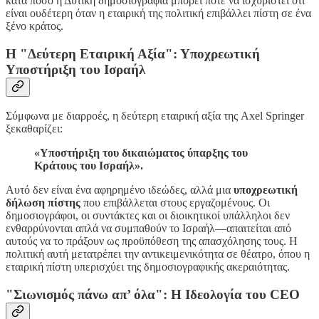
κατά πόσο η Δυτική δημοσιογραφία μπορεί ποτέ να ισχυριστεί ότι
είναι ουδέτερη όταν η εταιρική της πολιτική επιβάλλει πίστη σε ένα
ξένο κράτος.
Η "Δεύτερη Εταιρική Αξία": Υποχρεωτική
Υποστήριξη του Ισραήλ
Σύμφωνα με διαρροές, η δεύτερη εταιρική αξία της Axel Springer
ξεκαθαρίζει:
«Υποστήριξη του δικαιώματος ύπαρξης του
Κράτους του Ισραήλ».
Αυτό δεν είναι ένα αφηρημένο ιδεώδες, αλλά μια
υποχρεωτική
δήλωση πίστης
που επιβάλλεται στους εργαζομένους. Οι
δημοσιογράφοι, οι συντάκτες και οι διοικητικοί υπάλληλοι δεν
ενθαρρύνονται απλά να συμπαθούν το Ισραήλ—απαιτείται από
αυτούς να το πράξουν ως προϋπόθεση της απασχόλησης τους. Η
πολιτική αυτή μετατρέπει την αντικειμενικότητα σε θέατρο, όπου η
εταιρική πίστη υπερισχύει της δημοσιογραφικής ακεραιότητας.
"Σιωνισμός πάνω απ’ όλα": Η Ιδεολογία του CEO