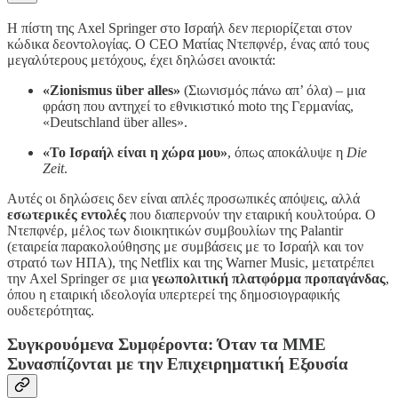
Η πίστη της Axel Springer στο Ισραήλ δεν περιορίζεται στον
κώδικα δεοντολογίας. Ο CEO Ματίας Ντεπφνέρ, ένας από τους
μεγαλύτερους μετόχους, έχει δηλώσει ανοικτά:
«Zionismus über alles»
(Σιωνισμός πάνω απ’ όλα) – μια
φράση που αντηχεί το εθνικιστικό moto της Γερμανίας,
«Deutschland über alles».
«Το Ισραήλ είναι η χώρα μου»
, όπως αποκάλυψε η
Die
Zeit
.
Αυτές οι δηλώσεις δεν είναι απλές προσωπικές απόψεις, αλλά
εσωτερικές εντολές
που διαπερνούν την εταιρική κουλτούρα. Ο
Ντεπφνέρ, μέλος των διοικητικών συμβουλίων της Palantir
(εταιρεία παρακολούθησης με συμβάσεις με το Ισραήλ και τον
στρατό των ΗΠΑ), της Netflix και της Warner Music, μετατρέπει
την Axel Springer σε μια
γεωπολιτική πλατφόρμα προπαγάνδας
,
όπου η εταιρική ιδεολογία υπερτερεί της δημοσιογραφικής
ουδετερότητας.
Συγκρουόμενα Συμφέροντα: Όταν τα ΜΜΕ
Συνασπίζονται με την Επιχειρηματική Εξουσία