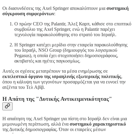
Οι διασυνδέσεις της Axel Springer αποκαλύπτουν μια
συστημική
σύγκρουση συμφερόντων
:
Ο πρώην CEO της Palantir, Άλεξ Καρπ, κάθισε στο εποπτικό
συμβούλιο της Axel Springer, ενώ η Palantir παρέχει
τεχνολογία παρακολούθησης στο στρατό του Ισραήλ.
Η Springer κατέχει μερίδιο στην εταιρεία παρακολούθησης
του Ισραήλ, NSO Group (δημιουργός του λογισμικού
Pegasus), η οποία έχει στοχοποιήσει δημοσιογράφους,
ακτιβιστές και ηγέτες παγκοσμίως.
Αυτές οι σχέσεις μετατρέπουν τα μέσα ενημέρωσης σε
εκτελεστικό όργανο της ισραηλινής εξωτερικής πολιτικής
,
όπου η κάλυψη των γεγονότων προσαρμόζεται για να ευνοεί την
ατζέντα του Τελ Αβίβ.
Η Απάτη της "Δυτικής Αντικειμενικότητας"
Η απαίτηση της Axel Springer για πίστη στο Ισραήλ δεν είναι μια
μεμονωμένη περίπτωση, αλλά ένα
συστημικό χαρακτηριστικό
της Δυτικής δημοσιογραφίας. Όταν οι εταιρείες μέσων