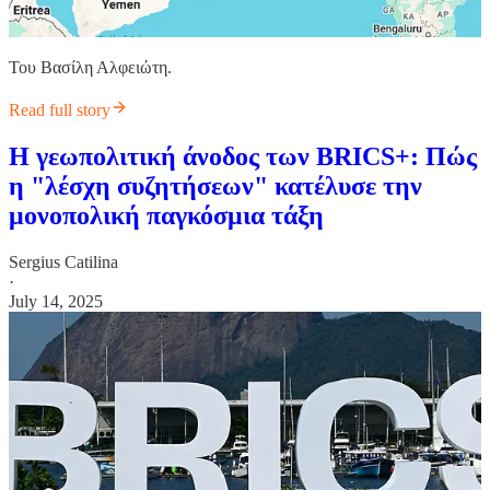
Του Βασίλη Αλφειώτη.
Read full story
Η γεωπολιτική άνοδος των BRICS+: Πώς
η "λέσχη συζητήσεων" κατέλυσε την
μονοπολική παγκόσμια τάξη
Sergius Catilina
·
July 14, 2025