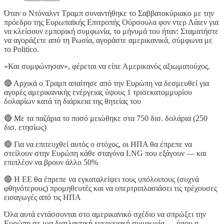
Όταν ο Ντόναλντ Τραμπ συναντήθηκε το Σαββατοκύριακο με την
πρόεδρο της Ευρωπαϊκής Επιτροπής Ούρσουλα φον ντερ Λάιεν για
να κλείσουν εμπορική συμφωνία, το μήνυμά του ήταν: Σταματήστε
να αγοράζετε από τη Ρωσία, αγοράστε αμερικανικά, σύμφωνα με
το Politico.
«Και συμφώνησαν», φέρεται να είπε Αμερικανός αξιωματούχος.
🔴 Αρχικά ο Τραμπ απαίτησε από την Ευρώπη να δεσμευθεί για
αγορές αμερικανικής ενέργειας ύψους 1 τρισεκατομμυρίου
δολαρίων κατά τη διάρκεια της θητείας του
🔴 Με τα παζάρια το ποσό μειώθηκε στα 750 δισ. δολάρια (250
δισ. ετησίως)
🔴 Για να επιτευχθεί αυτός ο στόχος, οι ΗΠΑ θα έπρεπε να
στείλουν στην Ευρώπη κάθε σταγόνα LNG που εξάγουν — και
επιπλέον να βρουν άλλο 50%
🔴 Η ΕΕ θα έπρεπε να εγκαταλείψει τους υπόλοιπους (συχνά
φθηνότερους) προμηθευτές και να υπερτριπλασιάσει τις τρέχουσες
εισαγωγές από τις ΗΠΑ
Όλα αυτά εντάσσονται στο αμερικανικό σχέδιο να σπρώξει την
Ευρώπη σε μια διατλαντική ενεργειακή συμφωνία — όπου η