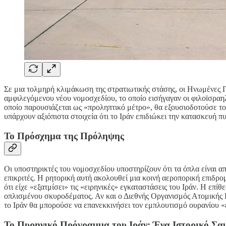
Σε μια τολμηρή κλιμάκωση της στρατιωτικής στάσης, οι Ηνωμένες Πο
αμφιλεγόμενου νέου νομοσχεδίου, το οποίο εισήγαγαν οι φιλοϊσραη
οποίο παρουσιάζεται ως «προληπτικό μέτρο», θα εξουσιοδοτούσε τ
υπάρχουν αξιόπιστα στοιχεία ότι το Ιράν επιδιώκει την κατασκευή 
Το Πρόσχημα της Πρόληψης
Οι υποστηρικτές του νομοσχεδίου υποστηρίζουν ότι τα όπλα είναι 
επικριτές. Η ρητορική αυτή ακολουθεί μια κοινή αεροπορική επι
ότι είχε «εξατμίσει» τις «ειρηνικές» εγκαταστάσεις του Ιράν. Η ε
οπλισμένου σκυροδέματος. Αν και ο Διεθνής Οργανισμός Ατομικής Ε
το Ιράν θα μπορούσε να επανεκκινήσει τον εμπλουτισμό ουρανίου 
Το Πυρηνικό Πρόγραμμα του Ιράν: Ένα Ιστορικό Σα