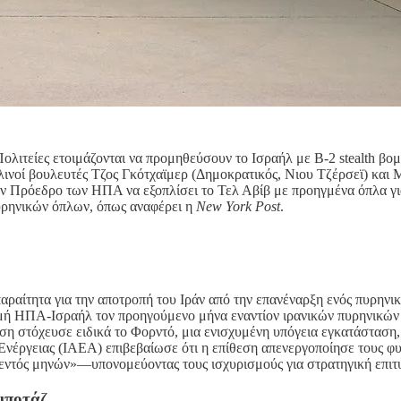
λιτείες ετοιμάζονται να προμηθεύσουν το Ισραήλ με B-2 stealth βομ
λινοί βουλευτές Τζος Γκότχαϊμερ (Δημοκρατικός, Νιου Τζέρσεϊ) και
ον Πρόεδρο των ΗΠΑ να εξοπλίσει το Τελ Αβίβ με προηγμένα όπλα για
πυρηνικών όπλων, όπως αναφέρει η
New York Post
.
απαραίτητα για την αποτροπή του Ιράν από την επανέναρξη ενός πυρ
δρομή ΗΠΑ-Ισραήλ τον προηγούμενο μήνα εναντίον ιρανικών πυρηνικώ
πίθεση στόχευσε ειδικά το Φορντό, μια ενισχυμένη υπόγεια εγκατάστ
νέργειας (ΙΑΕΑ) επιβεβαίωσε ότι η επίθεση απενεργοποίησε τους φυ
«εντός μηνών»—υπονομεύοντας τους ισχυρισμούς για στρατηγική επιτυ
μποτάζ.