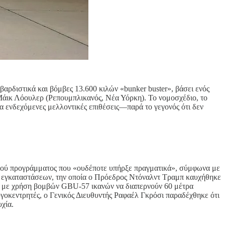
βαρδιστικά και βόμβες 13.600 κιλών «bunker buster», βάσει ενός
 Μάικ Λόουλερ (Ρεπουμπλικανός, Νέα Υόρκη). Το νομοσχέδιο, το
 ενδεχόμενες μελλοντικές επιθέσεις—παρά το γεγονός ότι δεν
ηνικού προγράμματος που «ουδέποτε υπήρξε πραγματικά», σύμφωνα με
ν εγκαταστάσεων, την οποία ο Πρόεδρος Ντόναλντ Τραμπ καυχήθηκε
αση, με χρήση βομβών GBU-57 ικανών να διαπερνούν 60 μέτρα
γοκεντρητές, ο Γενικός Διευθυντής Ραφαέλ Γκρόσι παραδέχθηκε ότι
χία.