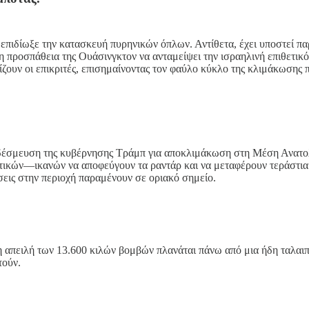
τι επιδίωξε την κατασκευή πυρηνικών όπλων. Αντίθετα, έχει υποστεί π
προσπάθεια της Ουάσινγκτον να ανταμείψει την ισραηλινή επιθετικό
ουν οι επικριτές, επισημαίνοντας τον φαύλο κύκλο της κλιμάκωσης πο
δέσμευση της κυβέρνησης Τράμπ για αποκλιμάκωση στη Μέση Ανατολή.
στικών—ικανών να αποφεύγουν τα ραντάρ και να μεταφέρουν τεράστι
άσεις στην περιοχή παραμένουν σε οριακό σημείο.
 η απειλή των 13.600 κιλών βομβών πλανάται πάνω από μια ήδη ταλα
τούν.