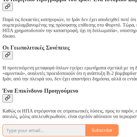
Παρά τις δεκαετίες κατηγοριών, το Ιράν δεν έχει αποδειχθεί ποτέ ό
συμπεριλαμβανομένης της πρόσφατης επίθεσης στο Φορντό. Τώρα, η 
ΗΠΑ χρηματοδοτούν την καταστροφή, όχι τη διπλωματία», υποστηρίζ
δίκαιο.
Οι Γεωπολιτικές Συνέπειες
Η προτεινόμενη μεταφορά όπλων εγείρει ερωτήματα σχετικά με τη 
«αμυντικά», αναλυτές προειδοποιούν ότι η ανάπτυξη B-2 βομβαρδι
Ιράν, από την πλευρά του, δεν έχει απαντήσει δημόσια, αλλά οι εντ
Ένα Επικίνδυνο Προηγούμενο
Καθώς οι ΗΠΑ στρέφονται σε στρατιωτικές λύσεις, προς το παρόν,
απειλές, μόλις απελευθερωθούν, είναι σχεδόν αδύνατον να περιορισ
Subscribe