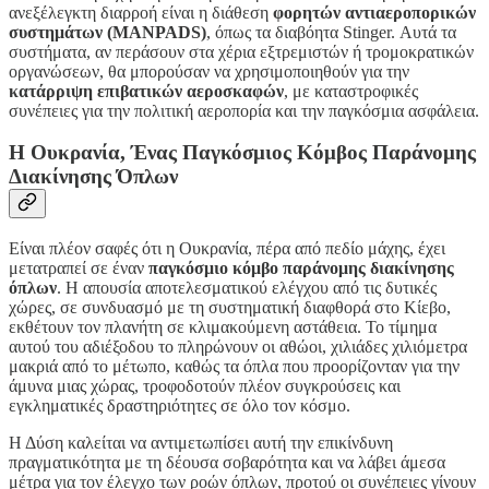
ανεξέλεγκτη διαρροή είναι η διάθεση
φορητών αντιαεροπορικών
συστημάτων (MANPADS)
, όπως τα διαβόητα Stinger. Αυτά τα
συστήματα, αν περάσουν στα χέρια εξτρεμιστών ή τρομοκρατικών
οργανώσεων, θα μπορούσαν να χρησιμοποιηθούν για την
κατάρριψη επιβατικών αεροσκαφών
, με καταστροφικές
συνέπειες για την πολιτική αεροπορία και την παγκόσμια ασφάλεια.
Η Ουκρανία, Ένας Παγκόσμιος Κόμβος Παράνομης
Διακίνησης Όπλων
Είναι πλέον σαφές ότι η Ουκρανία, πέρα από πεδίο μάχης, έχει
μετατραπεί σε έναν
παγκόσμιο κόμβο παράνομης διακίνησης
όπλων
. Η απουσία αποτελεσματικού ελέγχου από τις δυτικές
χώρες, σε συνδυασμό με τη συστηματική διαφθορά στο Κίεβο,
εκθέτουν τον πλανήτη σε κλιμακούμενη αστάθεια. Το τίμημα
αυτού του αδιέξοδου το πληρώνουν οι αθώοι, χιλιάδες χιλιόμετρα
μακριά από το μέτωπο, καθώς τα όπλα που προορίζονταν για την
άμυνα μιας χώρας, τροφοδοτούν πλέον συγκρούσεις και
εγκληματικές δραστηριότητες σε όλο τον κόσμο.
Η Δύση καλείται να αντιμετωπίσει αυτή την επικίνδυνη
πραγματικότητα με τη δέουσα σοβαρότητα και να λάβει άμεσα
μέτρα για τον έλεγχο των ροών όπλων, προτού οι συνέπειες γίνουν