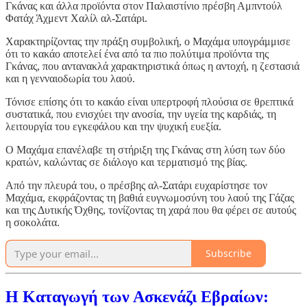
Γκάνας και άλλα προϊόντα στον Παλαιστίνιο πρέσβη Αμπντούλ
Φατάχ Άχμεντ Χαλίλ αλ-Σατάρι.
Χαρακτηρίζοντας την πράξη συμβολική, ο Μαχάμα υπογράμμισε
ότι το κακάο αποτελεί ένα από τα πιο πολύτιμα προϊόντα της
Γκάνας, που αντανακλά χαρακτηριστικά όπως η αντοχή, η ζεστασιά
και η γενναιοδωρία του λαού.
Τόνισε επίσης ότι το κακάο είναι υπερτροφή πλούσια σε θρεπτικά
συστατικά, που ενισχύει την ανοσία, την υγεία της καρδιάς, τη
λειτουργία του εγκεφάλου και την ψυχική ευεξία.
Ο Μαχάμα επανέλαβε τη στήριξη της Γκάνας στη λύση των δύο
κρατών, καλώντας σε διάλογο και τερματισμό της βίας.
Από την πλευρά του, ο πρέσβης αλ-Σατάρι ευχαρίστησε τον
Μαχάμα, εκφράζοντας τη βαθιά ευγνωμοσύνη του λαού της Γάζας
και της Δυτικής Όχθης, τονίζοντας τη χαρά που θα φέρει σε αυτούς
η σοκολάτα.
Subscribe
Η Καταγωγή των Ασκενάζι Εβραίων: