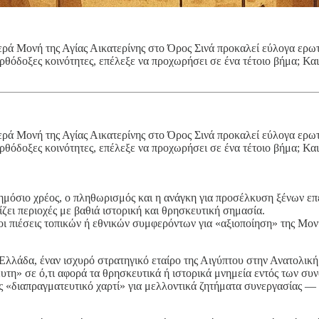
ερά Μονή της Αγίας Αικατερίνης στο Όρος Σινά προκαλεί εύλογα ερωτ
ρθόδοξες κοινότητες, επέλεξε να προχωρήσει σε ένα τέτοιο βήμα; Και 
ερά Μονή της Αγίας Αικατερίνης στο Όρος Σινά προκαλεί εύλογα ερωτ
ρθόδοξες κοινότητες, επέλεξε να προχωρήσει σε ένα τέτοιο βήμα; Και 
δημόσιο χρέος, ο πληθωρισμός και η ανάγκη για προσέλκυση ξένων επ
ζει περιοχές με βαθιά ιστορική και θρησκευτική σημασία.
ι οι πιέσεις τοπικών ή εθνικών συμφερόντων για «αξιοποίηση» της Μο
Ελλάδα, έναν ισχυρό στρατηγικό εταίρο της Αιγύπτου στην Ανατολική 
ευτη» σε ό,τι αφορά τα θρησκευτικά ή ιστορικά μνημεία εντός των συν
 ως «διαπραγματευτικό χαρτί» για μελλοντικά ζητήματα συνεργασίας —