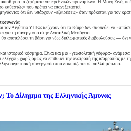
 ευαισθησία τα ζητήματα «υπερεθνικών προνομίων». Η Μονή Σινά, υπό
ρο καθεστώς» που πρέπει να επανεξεταστεί.
νύοντας ότι δεν υπάρχουν «εξαιρέσεις» όταν πρόκειται για τον κρατι
ικοινωνία
αι τον Αιγύπτιο ΥΠΕΞ δείχνουν ότι το Κάιρο δεν σκοπεύει να «σπάσε
 και για τη συνεργασία στην Ανατολική Μεσόγειο.
 θα αποτελέσει τη βάση για νέες διπλωματικές διαβουλεύσεις — όχι γ
 και ιστορικό κόσμημα. Είναι και μια «γεωπολιτική γέφυρα» ανάμεσα
αι ελέγχου, χωρίς όμως να επιθυμεί την ανατροπή της ισορροπίας με τ
ελληνοαιγυπτιακή συνεργασία που δοκιμάζεται σε πολλά μέτωπα.
ν; Το Δίλημμα της Ελληνικής Άμυνας