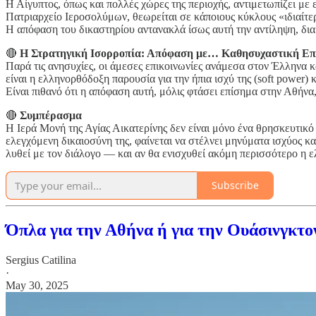
Η Αίγυπτος, όπως και πολλές χώρες της περιοχής, αντιμετωπίζει με
Πατριαρχείο Ιεροσολύμων, θεωρείται σε κάποιους κύκλους «ιδιαίτε
Η απόφαση του δικαστηρίου αντανακλά ίσως αυτή την αντίληψη, διαμη
🔴
Η Στρατηγική Ισορροπία: Απόφαση με… Καθησυχαστική Επ
Παρά τις ανησυχίες, οι άμεσες επικοινωνίες ανάμεσα στον Έλληνα κ
είναι η ελληνορθόδοξη παρουσία για την ήπια ισχύ της (soft power)
Είναι πιθανό ότι η απόφαση αυτή, μόλις φτάσει επίσημα στην Αθήνα,
🔴
Συμπέρασμα
Η Ιερά Μονή της Αγίας Αικατερίνης δεν είναι μόνο ένα θρησκευτικό
ελεγχόμενη δικαιοσύνη της, φαίνεται να στέλνει μηνύματα ισχύος κ
λυθεί με τον διάλογο — και αν θα ενισχυθεί ακόμη περισσότερο η 
Subscribe
Όπλα για την Αθήνα ή για την Ουάσινγκτο
Sergius Catilina
·
May 30, 2025