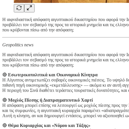
Η αιφνιδιαστική απόφαση αιγυπτιακού δικαστηρίου που αφορά την Ι
προβάλλει τον σεβασμό της προς τα ιστορικά μνημεία και τις ελληνο
που κρύβονται πίσω από την απόφαση;
Geopolitics news
Η αιφνιδιαστική απόφαση αιγυπτιακού δικαστηρίου που αφορά την Ι
προβάλλει τον σεβασμό της προς τα ιστορικά μνημεία και τις ελληνο
που κρύβονται πίσω από την απόφαση;
🔴
Εσωτερικοπολιτικά και Οικονομικά Κίνητρα
Η Αίγυπτος αντιμετωπίζει σοβαρές οικονομικές πιέσεις. Το υψηλό 
πιθανή πηγή οικονομικής «εκμετάλλευσης» — ακόμα κι αν αυτή αγγί
Η περιοχή του Σινά διαθέτει τεράστιες τουριστικές δυνατότητες, κα
🔴
Μοχλός Πίεσης ή Διαπραγματευτικό Χαρτί
Η απόφαση μπορεί επίσης να λειτουργεί ως μοχλός πίεσης προς την 
και τις συμφωνίες, η αιγυπτιακή κυριαρχία παραμένει «αδιαπραγμάτ
Αυτή η κίνηση, αν και δημιουργεί εντάσεις, μπορεί να αξιοποιηθεί
🔴
Θέμα Κυριαρχίας και «Νόμου και Τάξης»