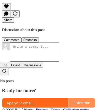
Share
Discussion about this post
Comments
Restacks
Top
Latest
Discussions
No posts
Ready for more?
Subscribe
© 2026 Bill Alfiotis
·
Privacy
∙
Terms
∙
Collection notice