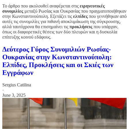
Το άρθρο που ακολουθεί αναφέρεται στις
ειρηνευτικές
συνομιλίες
μεταξύ Ρωσίας και Ουκρανίας που πραγματοποιήθηκαν
στην Κωνσταντινούπολη. Εξετάζει τις
ελπίδες
που γεννήθηκαν από
αυτές τις συνομιλίες για πιθανή αποκλιμάκωση της σύγκρουσης,
αλλά ταυτόχρονα θα επισημαίνει τις
προκλήσεις
που υπἀρχαν,
όπως οι διαφορετικές θέσεις των δύο πλευρών και η δυσκολία
επίτευξης κοινού εδάφους.
Δεύτερος Γύρος Συνομιλιών Ρωσίας-
Ουκρανίας στην Κωνσταντινούπολη:
Ελπίδες, Προκλήσεις και οι Σκιές των
Εγγράφων
Sergius Catilina
·
June 3, 2025