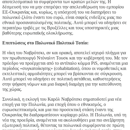
αποτελεσματικά τα συμφέροντα των κρατών μελών της. Η
δέσμευσή του να μην επιτρέψει την απελευθέρωση του εμπορίου
ΕΕ-Ουκρανίας και, κυρίως, η υπόσχεσή του να διατηρήσει το
πολωνικό ζλότυ έναντι του ευρώ, είναι σαφείς ενδείξεις μιας πιο
εθνικά προσανατολισμένης πολιτικής. Αυτό μπορεί να οδηγήσει σε
περαιτέρω τριβές με τις Βρυξέλλες και τους υποστηρικτές μιας
βαθύτερης ευρωπαϊκής ολοκλήρωσης.
Επιπτώσεις στο Πολωνικό Πολιτικό Τοπίο:
Η νίκη του Ναβρότσκι, αν και οριακή, αποτελεί ισχυρό πλήγμα για
τον πρωθυπουργό Ντόναλντ Τουσκ και την κυβέρνησή του. Με τον
πρόεδρο να προέρχεται από το αντίπαλο κόμμα PiS, αναμένεται μια
περίοδος «συγκατοίκησης» (cohabitation), όπου οι νομοθετικές και
εκτελεστικές αρμοδιότητες μπορεί να βρίσκονται σε σύγκρουση.
Αυτό μπορεί να οδηγήσει σε πολιτική αστάθεια, καθυστερήσεις
στην ψήφιση νόμων και μια διαρκή διαμάχη για την κατεύθυνση
της χώρας.
Συνολικά, η εκλογή του Καρόλ Ναβρότσκι σηματοδοτεί μια νέα
εποχή για την Πολωνία, μια εποχή όπου ο εθνικισμός, ο
ευρωσκεπτικισμός και μια πιο προσεκτική στάση έναντι της
Ουκρανίας θα διαδραματίσουν κυρίαρχο ρόλο. Η Πολωνία, υπό τη
νέα της προεδρία, αναμένεται να ακολουθήσει μια πιο ανεξάρτητη
εξωτερική πολιτική, θέτοντας τα πολωνικά συμφέροντα σε πρώτη