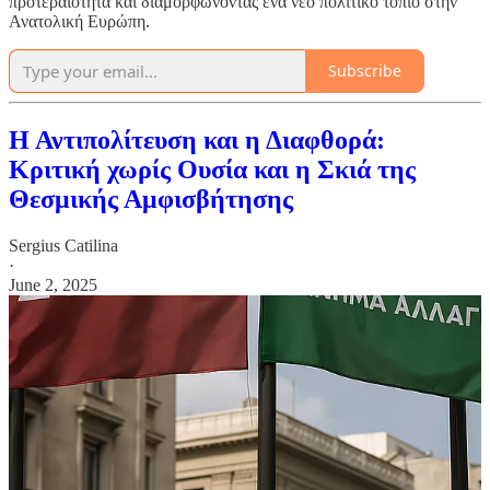
προτεραιότητα και διαμορφώνοντας ένα νέο πολιτικό τοπίο στην
Ανατολική Ευρώπη.
Subscribe
Η Αντιπολίτευση και η Διαφθορά:
Κριτική χωρίς Ουσία και η Σκιά της
Θεσμικής Αμφισβήτησης
Sergius Catilina
·
June 2, 2025