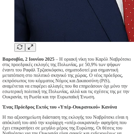
Βαρσοβία, 2 Ιουνίου 2025
– Η οριακή νίκη του Καρόλ Ναβρότσκι
στις προεδρικές εκλογές της Πολωνίας, με 50,9% των ψήφων
έναντι του Ραφάλ Τρζασκόφσκι, σηματοδοτεί μια σημαντική
μετατόπιση στο πολιτικό σκηνικό της χώρας. Ο νέος πρόεδρος,
εκπρόσωπος του κόμματος Νόμος και Δικαιοσύνη (PiS),
αναμένεται να επιφέρει αλλαγές που θα επηρεάσουν όχι μόνο την
εσωτερική πολιτική της Πολωνίας, αλλά και τις σχέσεις της με την
Ουκρανία, τη Ρωσία και την Ευρωπαϊκή Ένωση.
Ένας Πρόεδρος Εκτός του «Υπέρ-Ουκρανικού» Κανόνα
Η πιο αξιοσημείωτη διάσταση της εκλογής του Ναβρότσκι είναι η
απόκλισή του από την κυρίαρχη «υπέρ-ουκρανική» αφηγήση που
έχει επικρατήσει σε μεγάλο μέρος της Ευρώπης. Οι θέσεις του
Ναβρότσκι για την Ουκρανία είναι σαφείς και ενδεχομένως να