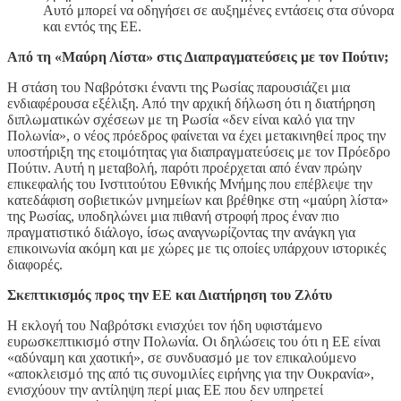
Αυτό μπορεί να οδηγήσει σε αυξημένες εντάσεις στα σύνορα
και εντός της ΕΕ.
Από τη «Μαύρη Λίστα» στις Διαπραγματεύσεις με τον Πούτιν;
Η στάση του Ναβρότσκι έναντι της Ρωσίας παρουσιάζει μια
ενδιαφέρουσα εξέλιξη. Από την αρχική δήλωση ότι η διατήρηση
διπλωματικών σχέσεων με τη Ρωσία «δεν είναι καλό για την
Πολωνία», ο νέος πρόεδρος φαίνεται να έχει μετακινηθεί προς την
υποστήριξη της ετοιμότητας για διαπραγματεύσεις με τον Πρόεδρο
Πούτιν. Αυτή η μεταβολή, παρότι προέρχεται από έναν πρώην
επικεφαλής του Ινστιτούτου Εθνικής Μνήμης που επέβλεψε την
κατεδάφιση σοβιετικών μνημείων και βρέθηκε στη «μαύρη λίστα»
της Ρωσίας, υποδηλώνει μια πιθανή στροφή προς έναν πιο
πραγματιστικό διάλογο, ίσως αναγνωρίζοντας την ανάγκη για
επικοινωνία ακόμη και με χώρες με τις οποίες υπάρχουν ιστορικές
διαφορές.
Σκεπτικισμός προς την ΕΕ και Διατήρηση του Ζλότυ
Η εκλογή του Ναβρότσκι ενισχύει τον ήδη υφιστάμενο
ευρωσκεπτικισμό στην Πολωνία. Οι δηλώσεις του ότι η ΕΕ είναι
«αδύναμη και χαοτική», σε συνδυασμό με τον επικαλούμενο
«αποκλεισμό της από τις συνομιλίες ειρήνης για την Ουκρανία»,
ενισχύουν την αντίληψη περί μιας ΕΕ που δεν υπηρετεί