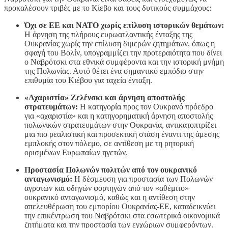
προκαλέσουν τριβές με το Κίεβο και τους δυτικούς συμμάχους:
Όχι σε ΕΕ και ΝΑΤΟ χωρίς επίλυση ιστορικών θεμάτων:
Η άρνηση της πλήρους ευρωατλαντικής ένταξης της
Ουκρανίας χωρίς την επίλυση διμερών ζητημάτων, όπως η
σφαγή του Βολίν, υπογραμμίζει την προτεραιότητα που δίνει
ο Ναβρότσκι στα εθνικά συμφέροντα και την ιστορική μνήμη
της Πολωνίας. Αυτό θέτει ένα σημαντικό εμπόδιο στην
επιθυμία του Κιέβου για ταχεία ένταξη.
«Αχαριστία» Ζελένσκι και άρνηση αποστολής
στρατευμάτων:
Η κατηγορία προς τον Ουκρανό πρόεδρο
για «αχαριστία» και η κατηγορηματική άρνηση αποστολής
πολωνικών στρατευμάτων στην Ουκρανία, αντικατοπτρίζει
μια πιο ρεαλιστική και προσεκτική στάση έναντι της άμεσης
εμπλοκής στον πόλεμο, σε αντίθεση με τη ρητορική
ορισμένων Ευρωπαίων ηγετών.
Προστασία Πολωνών πολιτών από τον ουκρανικό
ανταγωνισμό:
Η δέσμευση για προστασία των Πολωνών
αγροτών και οδηγών φορτηγών από τον «αθέμιτο»
ουκρανικό ανταγωνισμό, καθώς και η αντίθεση στην
απελευθέρωση του εμπορίου Ουκρανίας-ΕΕ, καταδεικνύει
την επικέντρωση του Ναβρότσκι στα εσωτερικά οικονομικά
ζητήματα και την προστασία των εγχώριων συμφερόντων.