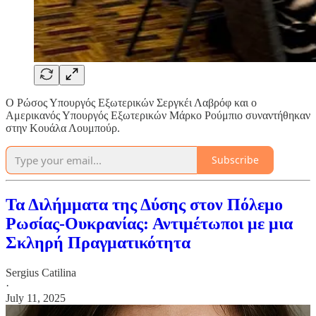
Ο Ρώσος Υπουργός Εξωτερικών Σεργκέι Λαβρόφ και ο
Αμερικανός Υπουργός Εξωτερικών Μάρκο Ρούμπιο συναντήθηκαν
στην Κουάλα Λουμπούρ.
Subscribe
Τα Διλήμματα της Δύσης στον Πόλεμο
Ρωσίας-Ουκρανίας: Αντιμέτωποι με μια
Σκληρή Πραγματικότητα
Sergius Catilina
·
July 11, 2025