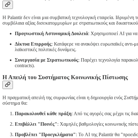
Η Palantir δεν είναι μια συμβατική τεχνολογική εταιρεία. Ιδρυμένη
συμβόλαια αξίας δισεκατομμυρίων με στρατιωτικούς και δικαστικούς 
Προγνωστική Αστυνομική Δουλειά
: Χρησιμοποιεί AI για ν
Δίκτυα Επιρροής
: Κατάφερε να ανακόψει ευρωπαϊκές αντι-μ
λαϊκιστικές πολιτικές δυνάμεις.
Συνεργασία με Στρατιωτικούς
: Παρέχει τεχνολογία παρακο
contracts).
Η Απειλή του Συστήματος Κοινωνικής Πίστωσης
Η πραγματική απειλή της συμφωνίας είναι η δημιουργία ενός
Συστήμ
σύστημα θα:
Παρακολουθεί κάθε πράξη
: Από τις αγορές σας μέχρι τις δ
Επιβάλλει "Ποινές"
: Χαμηλές βαθμολογίες κοινωνικής πίστ
Προβλέπει "Προεγκλήματα"
: Το AI της Palantir θα "προει