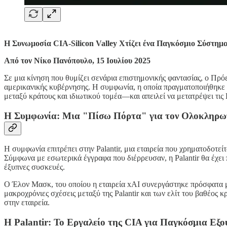
Η Συνωμοσία CIA-Silicon Valley Χτίζει ένα Παγκόσμιο Σύστη
Από τον Νίκο Πανόπουλο, 15 Ιουλίου 2025
Σε μια κίνηση που θυμίζει σενάρια επιστημονικής φαντασίας, ο Πρ
αμερικανικής κυβέρνησης. Η συμφωνία, η οποία πραγματοποιήθηκε
μεταξύ κράτους και ιδιωτικού τομέα—και απειλεί να μετατρέψει τι
Η Συμφωνία: Μια "Πίσω Πόρτα" για τον Ολοκληρω
Η συμφωνία επιτρέπει στην Palantir, μια εταιρεία που χρηματοδοτ
Σύμφωνα με εσωτερικά έγγραφα που διέρρευσαν, η Palantir θα έχει
έξυπνες συσκευές.
Ο Έλον Μασκ, του οποίου η εταιρεία xAI συνεργάστηκε πρόσφατα με
μακροχρόνιες σχέσεις μεταξύ της Palantir και των ελίτ του βαθέο
στην εταιρεία.
Η Palantir: Το Εργαλείο της CIA για Παγκόσμια Εξο