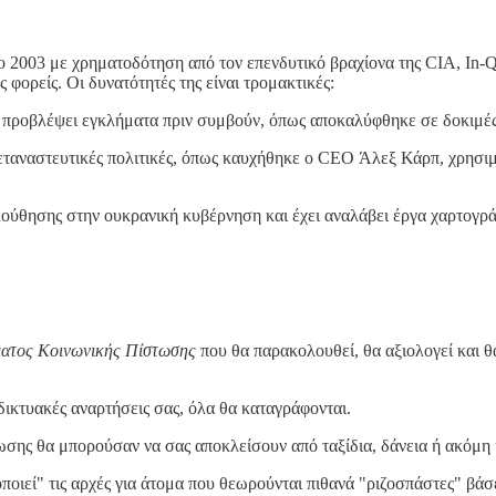
 το 2003 με χρηματοδότηση από τον επενδυτικό βραχίονα της CIA, In-
φορείς. Οι δυνατότητές της είναι τρομακτικές:
α προβλέψει εγκλήματα πριν συμβούν, όπως αποκαλύφθηκε σε δοκιμές
εταναστευτικές πολιτικές, όπως καυχήθηκε ο CEO Άλεξ Κάρπ, χρησιμ
λούθησης στην ουκρανική κυβέρνηση και έχει αναλάβει έργα χαρτογρ
ατος Κοινωνικής Πίστωσης
που θα παρακολουθεί, θα αξιολογεί και θ
ιαδικτυακές αναρτήσεις σας, όλα θα καταγράφονται.
ωσης θα μπορούσαν να σας αποκλείσουν από ταξίδια, δάνεια ή ακόμη 
δοποιεί" τις αρχές για άτομα που θεωρούνται πιθανά "ριζοσπάστες" βά