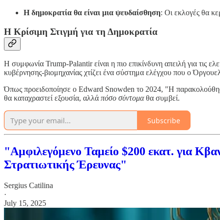
Η δημοκρατία θα είναι μια ψευδαίσθηση
: Οι εκλογές θα κ
Η Κρίσιμη Στιγμή για τη Δημοκρατία
Η συμφωνία Trump-Palantir είναι η πιο επικίνδυνη απειλή για τις ε
κυβέρνησης-βιομηχανίας χτίζει ένα σύστημα ελέγχου που ο Όργουε
Όπως προειδοποίησε ο Edward Snowden το 2024, "Η παρακολούθηση δ
θα καταχραστεί εξουσία, αλλά
πόσο σύντομα
θα συμβεί.
Subscribe
"Αμφιλεγόμενο Ταμείο $200 εκατ. για Κβ
Στρατιωτικής Έρευνας"
Sergius Catilina
·
July 15, 2025