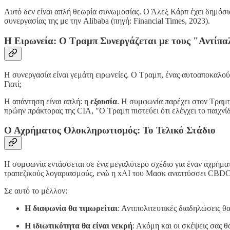
Αυτό δεν είναι απλή θεωρία συνωμοσίας. Ο Άλεξ Κάρπ έχει δημόσια 
συνεργασίας της με την Alibaba (πηγή: Financial Times, 2023).
Η Ειρωνεία: Ο Τραμπ Συνεργάζεται με τους "Αντίπα
Η συνεργασία είναι γεμάτη ειρωνείες. Ο Τραμπ, ένας αυτοαποκαλούμε
Γιατί;
Η απάντηση είναι απλή: η
εξουσία
. Η συμφωνία παρέχει στον Τραμπ
πρώην πράκτορας της CIA, "Ο Τραμπ πιστεύει ότι ελέγχει το παιχνίδι
Ο Αχρήματος Ολοκληρωτισμός: Το Τελικό Στάδιο
Η συμφωνία εντάσσεται σε ένα μεγαλύτερο σχέδιο για έναν αχρήματ
τραπεζικούς λογαριασμούς, ενώ η xAI του Μασκ αναπτύσσει CBDCs 
Σε αυτό το μέλλον:
Η διαφωνία θα τιμωρείται
: Αντιπολιτευτικές διαδηλώσεις 
Η ιδιωτικότητα θα είναι νεκρή
: Ακόμη και οι σκέψεις σας