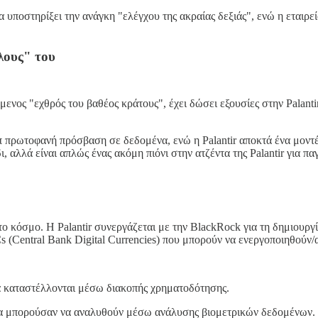
υποστηρίξει την ανάγκη "ελέγχου της ακραίας δεξιάς", ενώ η εταιρεί
λους" του
νος "εχθρός του βαθέος κράτους", έχει δώσει εξουσίες στην Palantir
 πρωτοφανή πρόσβαση σε δεδομένα, ενώ η Palantir αποκτά ένα μοντ
, αλλά είναι απλώς ένας ακόμη πιόνι στην ατζέντα της Palantir για π
ο κόσμο. Η Palantir συνεργάζεται με την BlackRock για τη δημιουργ
(Central Bank Digital Currencies) που μπορούν να ενεργοποιηθούν/α
θα καταστέλλονται μέσω διακοπής χρηματοδότησης.
 θα μπορούσαν να αναλυθούν μέσω ανάλυσης βιομετρικών δεδομένων.