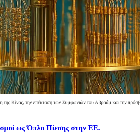
η της Κίνας, την επέκταση των Συμφωνιών του Αβραάμ και την πρόσβ
σμοί ως Όπλο Πίεσης στην ΕΕ.