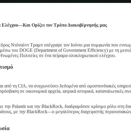
μα Ελέγχου—Και Ορίζει τον Τρόπο Διακυβέρνησής μας
όεδρος Ντόναλντ Τραμπ υπέγραψε τον Ιούνιο μια συμφωνία που ενσωμ
 μέσω του DOGE (Department of Government Efficiency) με τη μεσ
ς Ηνωμένες Πολιτείες σε ένα πείραμα ολοκληρωτικού ελέγχου.
τισμό
είται από τη CIA, να συγχωνεύσει δεδομένα από ομοσπονδιακές υπηρ
 πρόσβαση σε οικονομικά αρχεία, ιατρικά ιστορικά, καταναλωτικές σ
 την Palantir και την BlackRock, διαδραμάτισε κρίσιμο ρόλο στη δι
ς κράτους, με την BlackRock—ο μεγαλύτερος διαχειριστής περιουσιακ
υσία