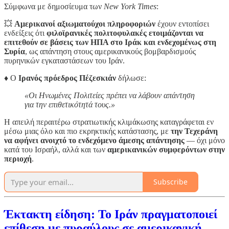
Σύμφωνα με δημοσίευμα των
New York Times
:
💥
Αμερικανοί αξιωματούχοι πληροφοριών
έχουν εντοπίσει
ενδείξεις ότι
φιλοϊρανικές πολιτοφυλακές ετοιμάζονται να
επιτεθούν σε βάσεις των ΗΠΑ στο Ιράκ και ενδεχομένως στη
Συρία
, ως απάντηση στους αμερικανικούς βομβαρδισμούς
πυρηνικών εγκαταστάσεων του Ιράν.
♦️ Ο
Ιρανός πρόεδρος Πέζεσκιάν
δήλωσε:
«Οι Ηνωμένες Πολιτείες πρέπει να λάβουν απάντηση
για την επιθετικότητά τους.»
Η απειλή περαιτέρω στρατιωτικής κλιμάκωσης καταγράφεται εν
μέσω μιας όλο και πιο εκρηκτικής κατάστασης, με
την Τεχεράνη
να αφήνει ανοιχτό το ενδεχόμενο άμεσης απάντησης
— όχι μόνο
κατά του Ισραήλ, αλλά και των
αμερικανικών συμφερόντων στην
περιοχή
.
Subscribe
Έκτακτη είδηση: Το Ιράν πραγματοποιεί
επίθεση με πυραύλους σε αμερικανική