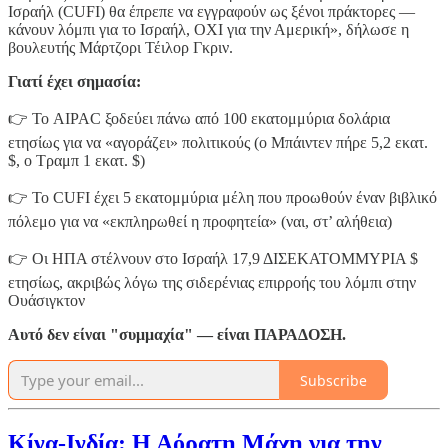
Ισραήλ (CUFI) θα έπρεπε να εγγραφούν ως ξένοι πράκτορες —
κάνουν λόμπι για το Ισραήλ, ΟΧΙ για την Αμερική», δήλωσε η
βουλευτής Μάρτζορι Τέιλορ Γκριν.
Γιατί έχει σημασία:
👉 Το AIPAC ξοδεύει πάνω από 100 εκατομμύρια δολάρια
ετησίως για να «αγοράζει» πολιτικούς (ο Μπάιντεν πήρε 5,2 εκατ.
$, ο Τραμπ 1 εκατ. $)
👉 Το CUFI έχει 5 εκατομμύρια μέλη που προωθούν έναν βιβλικό
πόλεμο για να «εκπληρωθεί η προφητεία» (ναι, στ’ αλήθεια)
👉 Οι ΗΠΑ στέλνουν στο Ισραήλ 17,9 ΔΙΣΕΚΑΤΟΜΜΥΡΙΑ $
ετησίως, ακριβώς λόγω της σιδερένιας επιρροής του λόμπι στην
Ουάσιγκτον
Αυτό δεν είναι "συμμαχία" — είναι ΠΑΡΑΔΟΣΗ.
Subscribe
Κίνα-Ινδία: Η Αόρατη Μάχη για την