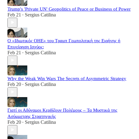
Trump's 'Private UN' Geopolitics of Peace or Business of Power
Feb 21
Sergius Catilina
•
Ο «Ιδιωτικός ΟΗΕ» του Τραμπ Γεωπολιτική της Ειρήνης ή
Επιχείρηση Ισχύος;
Feb 21
Sergius Catilina
•
Why the Weak Win Wars The Secrets of Asymmetric Strategy
Feb 20
Sergius Catilina
•
Γιατί οι Αδύναμοι Κερδίζουν Πολέμους – Τα Μυστικά της
Ασύμμετρης Στρατηγικής
Feb 20
Sergius Catilina
•