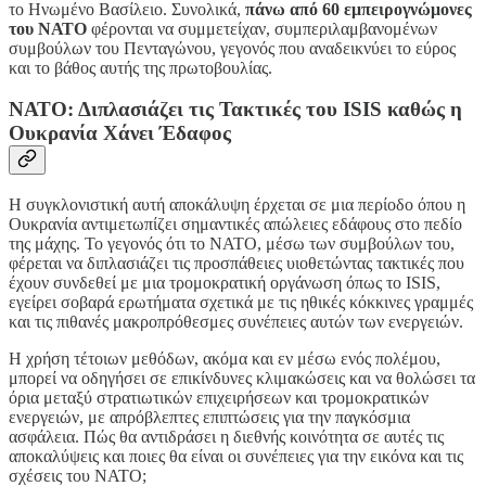
το Ηνωμένο Βασίλειο. Συνολικά,
πάνω από 60 εμπειρογνώμονες
του ΝΑΤΟ
φέρονται να συμμετείχαν, συμπεριλαμβανομένων
συμβούλων του Πενταγώνου, γεγονός που αναδεικνύει το εύρος
και το βάθος αυτής της πρωτοβουλίας.
ΝΑΤΟ: Διπλασιάζει τις Τακτικές του ISIS καθώς η
Ουκρανία Χάνει Έδαφος
Η συγκλονιστική αυτή αποκάλυψη έρχεται σε μια περίοδο όπου η
Ουκρανία αντιμετωπίζει σημαντικές απώλειες εδάφους στο πεδίο
της μάχης. Το γεγονός ότι το ΝΑΤΟ, μέσω των συμβούλων του,
φέρεται να διπλασιάζει τις προσπάθειες υιοθετώντας τακτικές που
έχουν συνδεθεί με μια τρομοκρατική οργάνωση όπως το ISIS,
εγείρει σοβαρά ερωτήματα σχετικά με τις ηθικές κόκκινες γραμμές
και τις πιθανές μακροπρόθεσμες συνέπειες αυτών των ενεργειών.
Η χρήση τέτοιων μεθόδων, ακόμα και εν μέσω ενός πολέμου,
μπορεί να οδηγήσει σε επικίνδυνες κλιμακώσεις και να θολώσει τα
όρια μεταξύ στρατιωτικών επιχειρήσεων και τρομοκρατικών
ενεργειών, με απρόβλεπτες επιπτώσεις για την παγκόσμια
ασφάλεια. Πώς θα αντιδράσει η διεθνής κοινότητα σε αυτές τις
αποκαλύψεις και ποιες θα είναι οι συνέπειες για την εικόνα και τις
σχέσεις του ΝΑΤΟ;