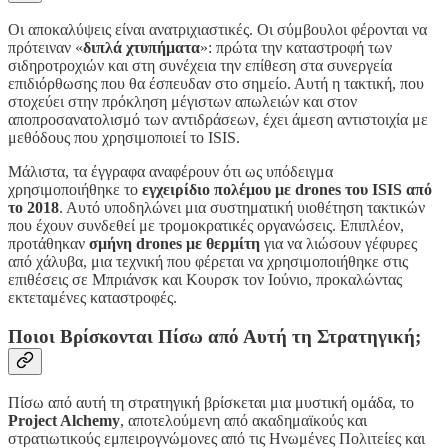
Οι αποκαλύψεις είναι ανατριχιαστικές. Οι σύμβουλοι φέρονται να
πρότειναν «
διπλά χτυπήματα
»: πρώτα την καταστροφή των
σιδηροτροχιών και στη συνέχεια την επίθεση στα συνεργεία
επιδιόρθωσης που θα έσπευδαν στο σημείο. Αυτή η τακτική, που
στοχεύει στην πρόκληση μέγιστων απωλειών και στον
αποπροσανατολισμό των αντιδράσεων, έχει άμεση αντιστοιχία με
μεθόδους που χρησιμοποιεί το ISIS.
Μάλιστα, τα έγγραφα αναφέρουν ότι ως υπόδειγμα
χρησιμοποιήθηκε το
εγχειρίδιο πολέμου με drones του ISIS από
το 2018
. Αυτό υποδηλώνει μια συστηματική υιοθέτηση τακτικών
που έχουν συνδεθεί με τρομοκρατικές οργανώσεις. Επιπλέον,
προτάθηκαν
σμήνη drones με θερμίτη
για να λιώσουν γέφυρες
από χάλυβα, μια τεχνική που φέρεται να χρησιμοποιήθηκε στις
επιθέσεις σε Μπριάνσκ και Κουρσκ τον Ιούνιο, προκαλώντας
εκτεταμένες καταστροφές.
Ποιοι Βρίσκονται Πίσω από Αυτή τη Στρατηγική;
Πίσω από αυτή τη στρατηγική βρίσκεται μια μυστική ομάδα, το
Project Alchemy
, αποτελούμενη από ακαδημαϊκούς και
στρατιωτικούς εμπειρογνώμονες από τις Ηνωμένες Πολιτείες και