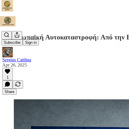
Η Ευρωπαϊκή Αυτοκαταστροφή: Από την 
Subscribe
Sign in
Sergius Catilina
Apr 26, 2025
1
Share