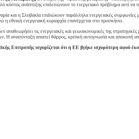
ό κόστος ανάπτυξης επιδεινώνουν το ενεργειακό πρόβλημα αντί να τ
ρία και η Σλοβακία επιδιώκουν παράλληλα ενεργειακές συμφωνίες μ
ώ η εθνική ενεργειακή κυριαρχία επανέρχεται στο προσκήνιο.
 αναθεωρήσει τις ενεργειακές και γεωοικονομικές της στρατηγικές μ
. Η ανασύνταξη απαιτεί θάρρος, κριτική αυτογνωσία και αποκοπή απ
ς Επιτροπής ισχυρίζεται ότι η ΕΕ βγήκε ισχυρότερη αφού έκοψ