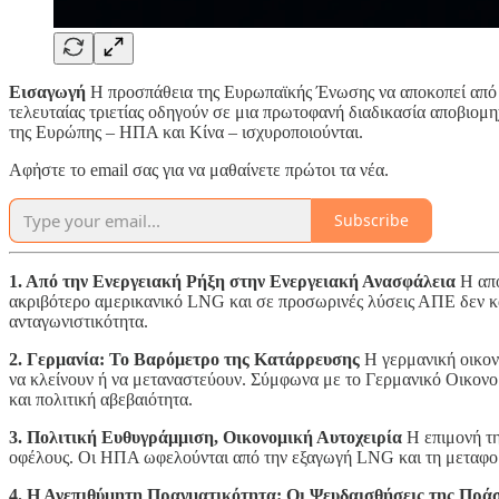
Εισαγωγή
Η προσπάθεια της Ευρωπαϊκής Ένωσης να αποκοπεί από τη
τελευταίας τριετίας οδηγούν σε μια πρωτοφανή διαδικασία αποβιομ
της Ευρώπης – ΗΠΑ και Κίνα – ισχυροποιούνται.
Αφἠστε το email σας για να μαθαίνετε πρώτοι τα νέα.
Subscribe
1. Από την Ενεργειακή Ρήξη στην Ενεργειακή Ανασφάλεια
Η από
ακριβότερο αμερικανικό LNG και σε προσωρινές λύσεις ΑΠΕ δεν κατ
ανταγωνιστικότητα.
2. Γερμανία: Το Βαρόμετρο της Κατάρρευσης
Η γερμανική οικονο
να κλείνουν ή να μεταναστεύουν. Σύμφωνα με το Γερμανικό Οικονομι
και πολιτική αβεβαιότητα.
3. Πολιτική Ευθυγράμμιση, Οικονομική Αυτοχειρία
Η επιμονή τη
οφέλους. Οι ΗΠΑ ωφελούνται από την εξαγωγή LNG και τη μεταφορά
4. Η Ανεπιθύμητη Πραγματικότητα: Οι Ψευδαισθήσεις της Πρά