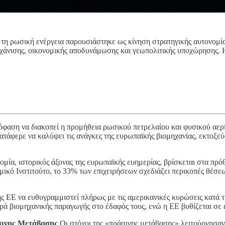
 ρωσική ενέργεια παρουσιάστηκε ως κίνηση στρατηγικής αυτονομίας 
ηχάνισης, οικονομικής αποδυνάμωσης και γεωπολιτικής υποχώρησης. 
φαση να διακοπεί η προμήθεια ρωσικού πετρελαίου και φυσικού αερ
άφερε να καλύψει τις ανάγκες της ευρωπαϊκής βιομηχανίας, εκτοξεύ
μία, ιστορικός άξονας της ευρωπαϊκής ευημερίας, βρίσκεται στα πρό
κό Ινστιτούτο, το 33% των επιχειρήσεων σχεδιάζει περικοπές θέσεων
ς ΕΕ να ευθυγραμμιστεί πλήρως με τις αμερικανικές κυρώσεις κατά 
 βιομηχανικής παραγωγής στο έδαφός τους, ενώ η ΕΕ βυθίζεται σε 
σινης Μετάβασης
Οι στόχοι της «πράσινης μετάβασης» λειτούργησαν