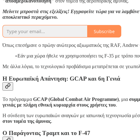
"αποαμερικανοποίηση"
στον τομέα της αεροπορικής άμυνας.
Μείνετε μπροστά στις εξελίξεις! Εγγραφείτε τώρα για να λαμβά
αποκλειστικό περιεχόμενο.
Subscribe
Όπως επεσήμανε ο πρώην ανώτερος αξιωματικός της RAF, Andrew C
«Εάν μια χώρα ήθελε να χρησιμοποιήσει τις F-35 με τρόπο πο
Με άλλα λόγια, το τεχνολογικό προβάδισμα μετατρέπεται σε γεωπολ
Η Ευρωπαϊκή Απάντηση: GCAP και 6η Γενιά
Το πρόγραμμα
GCAP (Global Combat Air Programme)
, μια
συμμ
γενιάς με πλήρη εθνική κυριαρχία στους χρήστες του
.
Η σύνδεση των ευρωπαϊκών αναγκών με ιαπωνική τεχνογνωσία μέ
στον τομέα της άμυνας
.
Ο Παράγοντας Τραμπ και το F-47