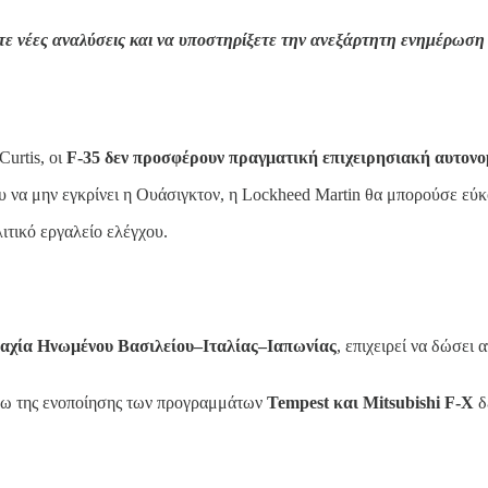
νετε νέες αναλύσεις και να υποστηρίξετε την ανεξάρτητη ενημέρωσ
urtis, οι
F-35 δεν προσφέρουν πραγματική επιχειρησιακή αυτονο
υ να μην εγκρίνει η Ουάσιγκτον, η Lockheed Martin θα μπορούσε εύκο
ιτικό εργαλείο ελέγχου.
αχία Ηνωμένου Βασιλείου–Ιταλίας–Ιαπωνίας
, επιχειρεί να δώσε
σω της ενοποίησης των προγραμμάτων
Tempest και Mitsubishi F-X
δ