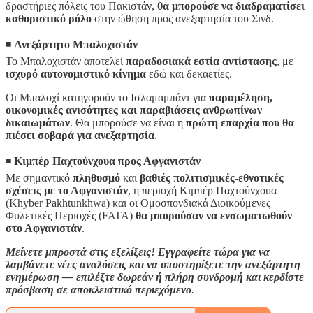
δραστήριες πόλεις του Πακιστάν,
θα μπορούσε να διαδραματίσει
καθοριστικό ρόλο
στην ώθηση προς ανεξαρτησία του Σινδ.
◾️
Ανεξάρτητο Μπαλοχιστάν
Το Μπαλοχιστάν αποτελεί
παραδοσιακά εστία αντίστασης
, με
ισχυρό αυτονομιστικό κίνημα
εδώ και δεκαετίες.
Οι Μπαλοχί κατηγορούν το Ισλαμαμπάντ για
παραμέληση,
οικονομικές ανισότητες και παραβιάσεις ανθρωπίνων
δικαιωμάτων
. Θα μπορούσε να είναι η
πρώτη επαρχία που θα
πιέσει σοβαρά για ανεξαρτησία
.
◾️
Κιμπέρ Παχτούνχουα προς Αφγανιστάν
Με σημαντικό
πληθυσμό
και
βαθιές πολιτισμικές-εθνοτικές
σχέσεις με το Αφγανιστάν
, η περιοχή Κιμπέρ Παχτούνχουα
(Khyber Pakhtunkhwa) και οι Ομοσπονδιακά Διοικούμενες
Φυλετικές Περιοχές (FATA)
θα μπορούσαν να ενσωματωθούν
στο Αφγανιστάν
.
Μείνετε μπροστά στις εξελίξεις! Εγγραφείτε τώρα για να
λαμβάνετε νέες αναλύσεις και να υποστηρίξετε την ανεξάρτητη
ενημέρωση — επιλέξτε δωρεάν ή πλήρη συνδρομή και κερδίστε
πρόσβαση σε αποκλειστικό περιεχόμενο
.