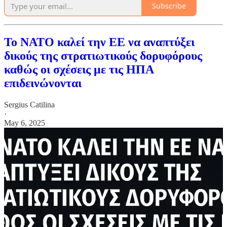
Subscribe
Το NATO καλεί την ΕΕ να αναπτύξει
δικούς της στρατιωτικούς δορυφόρους
καθώς οι σχέσεις με τις ΗΠΑ
επιδεινώνονται
Sergius Catilina
·
May 6, 2025