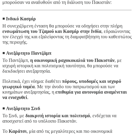
μπορούσαν να αναδυθούν από τη διάλυση του Πακιστάν:
◾️
Ινδικό Κασμίρ
Η συνεχιζόμενη ένταση θα μπορούσε να οδηγήσει στην πλήρη
ενσωμάτωση του Τζαμού και Κασμίρ στην Ινδία
, εδραιώνοντας
τον έλεγχό της και εξαλείφοντας τη διαμφισβήτηση του καθεστώτος
της περιοχής.
◾️
Ανεξάρτητο Παντζάμπ
Το Παντζάμπ,
η οικονομική ραχοκοκαλιά του Πακιστάν
, με
ισχυρή ιστορική και πολιτισμική ταυτότητα, θα μπορούσε να
διεκδικήσει ανεξαρτησία.
Πολιτικά, έχει νόημα: διαθέτει
πόρους, υποδομές και ισχυρό
γεωργικό τομέα
. Με την άνοδο του πατριωτισμού και των
κινημάτων ανεξαρτησίας, η
επιθυμία για αυτονομία αναμένεται
να ενισχυθεί
.
◾️
Ανεξάρτητο Σινδ
Το Σινδ, με
διακριτή ιστορία και πολιτισμό
, ενδέχεται να
αποσχιστεί από το υπόλοιπο Πακιστάν.
To
Καράτσι
, μία από τις μεγαλύτερες και πιο οικονομικά