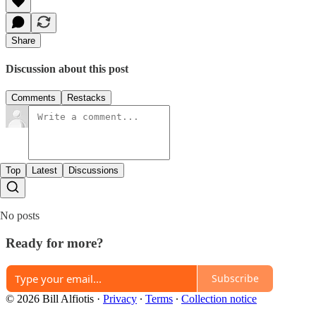
Share
Discussion about this post
Comments
Restacks
Top
Latest
Discussions
No posts
Ready for more?
Subscribe
© 2026 Bill Alfiotis
·
Privacy
∙
Terms
∙
Collection notice