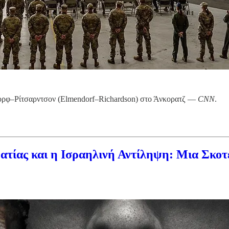
ορφ–Ρίτσαρντσον (Elmendorf–Richardson) στο Άνκορατζ —
CNN
.
τίας και η Ισραηλινή Αντίληψη: Μια Σκοτ