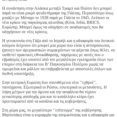
Η συνάντηση στην Αλάσκα μεταξύ Τραμπ και Πούτιν δεν μπορεί
παρά να είναι μικρό ψευδεπίγραφο της Γιάλτας. Περισσότερο ίσως
μοιάζει με Μόναχο το 1938 παρά με Γιάλτα το 1945. Λείπουν οι
νέοι κρίκοι της παγκόσμιας αλυσίδας (Κίνα, Ινδία, BRICS,
Ευρώπη). Μπορεί όμως να οδηγήσει σε αναδιανομές που θα
οδηγήσουν σε νέες κρίσεις.
Η γενοκτονία στη Γάζα από το Ισραήλ και η αδιαφορία του δυτικού
κόσμου δείχνουν ότι μπορεί μια χώρα που είναι η αντιπρόσωπος
(proxy) των αμερικανικών συμφερόντων να φέρεται όπως θέλει, να
υιοθετεί πρακτικές εθνοκάθαρσης, παρόμοιες με αυτές που ο
εβραϊσμός έχει υποστεί από τον μεγαλύτερο εγκληματία όλων των
εποχών στη διάρκεια του Β’ Παγκοσμίου Πολέμου χωρίς να
τιμωρείται και μάλλον να επιβραβεύεται με αποστολές όπλων και
διεθνή υποστήριξη.
Στην κεντρική Ευρώπη δυο υποτιθέμενοι νέοι ‘’εχθροί’’,
ταυτόχρονα. Εξωτερικά οι Ρώσοι, εσωτερικά οι μετανάστες. Η
λήψη μέτρων για την άμυνα και την ασφάλεια θα τύχουν
γενικότερης αποδοχής μια και το κατάλληλο κλίμα έχει
προετοιμαστεί από τα κανάλια και τις κυβερνήσεις.
Στη χώρα μας, το μεγαλύτερο ‘’επίτευγμα’’ της κυβέρνησης
Μητσοτάκη είναι η κυριαρχία της ατομικότητας και η αδιαφορία για