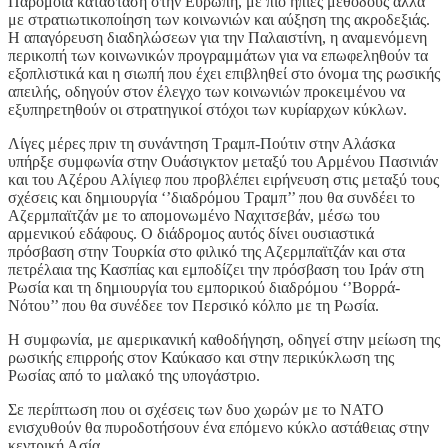
Παρόμοια κατάσταση στην Ευρώπη, με πιο ήπιες μεθόδους αλλά
με στρατιωτικοποίηση των κοινωνιών και αύξηση της ακροδεξιάς.
Η απαγόρευση διαδηλώσεων για την Παλαιστίνη, η αναμενόμενη
περικοπή των κοινωνικών προγραμμάτων για να επωφεληθούν τα
εξοπλιστικά και η σιωπή που έχει επιβληθεί στο όνομα της ρωσικής
απειλής, οδηγούν στον έλεγχο των κοινωνιών προκειμένου να
εξυπηρετηθούν οι στρατηγικοί στόχοι των κυρίαρχων κύκλων.
Λίγες μέρες πριν τη συνάντηση Τραμπ-Πούτιν στην Αλάσκα
υπήρξε συμφωνία στην Ουάσιγκτον μεταξύ του Αρμένου Πασινιάν
και του Αζέρου Αλίγιεφ που προβλέπει ειρήνευση στις μεταξύ τους
σχέσεις και δημιουργία ‘’διαδρόμου Τραμπ’’ που θα συνδέει το
Αζερμπαϊτζάν με το απομονωμένο Ναχιτσεβάν, μέσω του
αρμενικού εδάφους. Ο διάδρομος αυτός δίνει ουσιαστικά
πρόσβαση στην Τουρκία στο φιλικό της Αζερμπαϊτζάν και στα
πετρέλαια της Κασπίας και εμποδίζει την πρόσβαση του Ιράν στη
Ρωσία και τη δημιουργία του εμπορικού διαδρόμου ‘’Βορρά-
Νότου’’ που θα συνέδεε τον Περσικό κόλπο με τη Ρωσία.
Η συμφωνία, με αμερικανική καθοδήγηση, οδηγεί στην μείωση της
ρωσικής επιρροής στον Καύκασο και στην περικύκλωση της
Ρωσίας από το μαλακό της υπογάστριο.
Σε περίπτωση που οι σχέσεις των δυο χωρών με το ΝΑΤΟ
ενισχυθούν θα πυροδοτήσουν ένα επόμενο κύκλο αστάθειας στην
κεντρική Ασία.