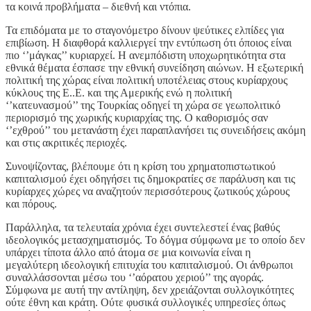
τα κοινά προβλήματα – διεθνή και ντόπια.
Τα επιδόματα με το σταγονόμετρο δίνουν ψεύτικες ελπίδες για
επιβίωση. Η διαφθορά καλλιεργεί την εντύπωση ότι όποιος είναι
πιο ‘’μάγκας’’ κυριαρχεί. Η ανεμπόδιστη υποχωρητικότητα στα
εθνικά θέματα έσπασε την εθνική συνείδηση αιώνων. Η εξωτερική
πολιτική της χώρας είναι πολιτική υποτέλειας στους κυρίαρχους
κύκλους της Ε..Ε. και της Αμερικής ενώ η πολιτική
‘’κατευνασμού’’ της Τουρκίας οδηγεί τη χώρα σε γεωπολιτικό
περιορισμό της χωρικής κυριαρχίας της. Ο καθορισμός σαν
‘’εχθρού’’ του μετανάστη έχει παραπλανήσει τις συνειδήσεις ακόμη
και στις ακριτικές περιοχές.
Συνοψίζοντας, βλέπουμε ότι η κρίση του χρηματοπιστωτικού
καπιταλισμού έχει οδηγήσει τις δημοκρατίες σε παράλυση και τις
κυρίαρχες χώρες να αναζητούν περισσότερους ζωτικούς χώρους
και πόρους.
Παράλληλα, τα τελευταία χρόνια έχει συντελεστεί ένας βαθύς
ιδεολογικός μετασχηματισμός. Το δόγμα σύμφωνα με το οποίο δεν
υπάρχει τίποτα άλλο από άτομα σε μια κοινωνία είναι η
μεγαλύτερη ιδεολογική επιτυχία του καπιταλισμού. Οι άνθρωποι
συναλλάσσονται μέσω του ‘’αόρατου χεριού’’ της αγοράς.
Σύμφωνα με αυτή την αντίληψη, δεν χρειάζονται συλλογικότητες
ούτε έθνη και κράτη. Ούτε φυσικά συλλογικές υπηρεσίες όπως