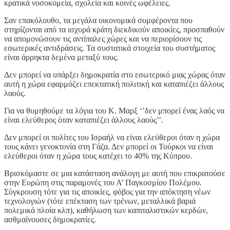
κρατικά νοσοκομεία, σχολεία και κοινές ωφέλειες.
Σαν επακόλουθο, τα μεγάλα οικονομικά συμφέροντα που
στηρίζονται από τα ισχυρά κράτη διεκδικούν αποικίες, προσπαθούν
να απομονώσουν τις αντίπαλες χώρες και να περιορίσουν τις
εσωτερικές αντιδράσεις. Τα συστατικά στοιχεία του συστήματος
είναι άρρηκτα δεμένα μεταξύ τους.
Δεν μπορεί να υπάρξει δημοκρατία στο εσωτερικό μιας χώρας όταν
αυτή η χώρα εφαρμόζει επεκτατική πολιτική και καταπιέζει άλλους
λαούς.
Για να θυμηθούμε τα λόγια του Κ. Μαρξ ‘’δεν μπορεί ένας λαός να
είναι ελεύθερος όταν καταπιέζει άλλους λαούς’’.
Δεν μπορεί οι πολίτες του Ισραήλ να είναι ελεύθεροι όταν η χώρα
τους κάνει γενοκτονία στη Γάζα. Δεν μπορεί οι Τούρκοι να είναι
ελεύθεροι όταν η χώρα τους κατέχει το 40% της Κύπρου.
Βρισκόμαστε σε μια κατάσταση ανάλογη με αυτή που επικρατούσε
στην Ευρώπη στις παραμονές του Α’ Παγκοσμίου Πολέμου.
Σύγκρουση τότε για τις αποικίες, φόβος για την απόκτηση νέων
τεχνολογιών (τότε επέκταση των τρένων, μεταλλικά βαριά
πολεμικά πλοία κλπ), καθήλωση των καπιταλιστικών κερδών,
ασθμαίνουσες δημοκρατίες.