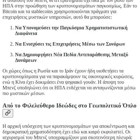
Η ανάλυση του Μπενζ θέτει ερωτήματα σχετικά με τον ρόλο των
ΗΠΑ στην προώθηση των κρυπτονομισμάτων παγκοσμίως. Εάν το
Bitcoin και τα stablecoins χρησιμοποιούνται πράγματι για
επιχειρήσεις μυστικών υπηρεσιών, αυτό θα μπορούσε:
Να Υπονομεύσει την Παγκόσμια Χρηματοπιστωτική
Διαφάνεια
Να Ενισχύσει τις Επιχειρήσεις Μέσω των Συνόρων
Να Δημιουργήσει Νέα Πεδία Αντιπαράθεσης Μεταξύ
Δυνάμεων
Οι χώρες όπως η Ρωσία και το Ιράν έχουν ήδη υιοθετήσει τα
κρυπτονομίσματα για να παρακάμψουν τις οικονομικές κυρώσεις,
ενώ η Κίνα έχει δοκιμάσει ένα ψηφιακό γουάν. Η άποψη του
Μπενζ υποδηλώνει ότι οι ΗΠΑ ενδέχεται να ανταγωνίζονται μέσω
πιο μυστικών μέσων.
Από το Φιλελεύθερο Ιδεώδες στο Γεωπολιτικό Όπλο
Η αρχική υπόσχεση των κρυπτονομισμάτων για αποκέντρωση και
δημοκρατική χρηματοδότηση έχει εδώ και καιρό εκφυλιστεί. Οι
ισχυρισμοί του Μπενζ υπογραμμίζουν μια σκοτεινότερη πλευρά: