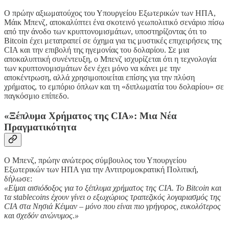
Ο πρώην αξιωματούχος του Υπουργείου Εξωτερικών των ΗΠΑ,
Μάικ Μπενζ, αποκαλύπτει ένα σκοτεινό γεωπολιτικό σενάριο πίσω
από την άνοδο των κρυπτονομισμάτων, υποστηρίζοντας ότι το
Bitcoin έχει μετατραπεί σε όχημα για τις μυστικές επιχειρήσεις της
CIA και την επιβολή της ηγεμονίας του δολαρίου. Σε μια
αποκαλυπτική συνέντευξη, ο Μπενζ ισχυρίζεται ότι η τεχνολογία
των κρυπτονομισμάτων δεν έχει μόνο να κάνει με την
αποκέντρωση, αλλά χρησιμοποιείται επίσης για την πλύση
χρήματος, το εμπόριο όπλων και τη «διπλωματία του δολαρίου» σε
παγκόσμιο επίπεδο.
«Ξέπλυμα Χρήματος της CIA»: Μια Νέα
Πραγματικότητα
Ο Μπενζ, πρώην ανώτερος σύμβουλος του Υπουργείου
Εξωτερικών των ΗΠΑ για την Αντιτρομοκρατική Πολιτική,
δήλωσε:
«Είμαι αισιόδοξος για το ξέπλυμα χρήματος της CIA. Το Bitcoin και
τα stablecoins έχουν γίνει ο εξωχώριος τραπεζικός λογαριασμός της
CIA στα Νησιά Κέιμαν – μόνο που είναι πιο γρήγορος, ευκολότερος
και σχεδόν ανώνυμος.»