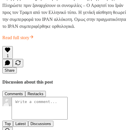
Πληρώστε πριν ξαναρχίσουν οι συνομιλίες – Ο Αραγτσί του Ιράν
προς τον Τραμπ από τον Ελληνικό τύπο. Η γενίκή αίσθηση θεωρεί
την συμπερφορά του ΙΡΑΝ αλλόκοτη. Ομως στην πραγματικότητα
το ΙΡΑΝ συμπεριφέρθηκε ορθολογικά.
Read full story
1
Share
Discussion about this post
Comments
Restacks
Top
Latest
Discussions