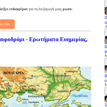
δείξει ενδιαφέρον
για τη διεξαγωγή μιας
ρωσο-
Π
ε
scribe
A
αυροδρόμι - Ερωτήματα Ευημερίας,
B
i
M
B
σ
M
T