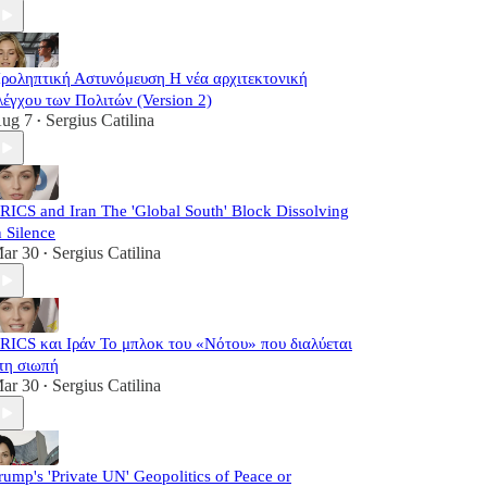
ροληπτική Αστυνόμευση Η νέα αρχιτεκτονική
λέγχου των Πολιτών (Version 2)
ug 7
Sergius Catilina
•
RICS and Iran The 'Global South' Block Dissolving
n Silence
ar 30
Sergius Catilina
•
RICS και Ιράν Το μπλοκ του «Νότου» που διαλύεται
τη σιωπή
ar 30
Sergius Catilina
•
rump's 'Private UN' Geopolitics of Peace or