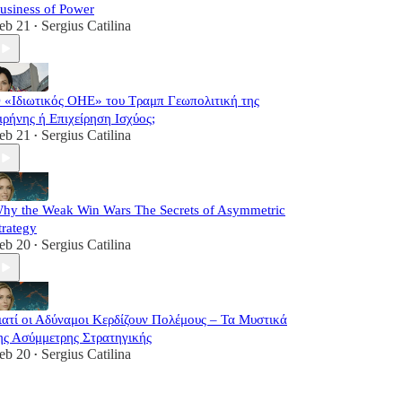
usiness of Power
eb 21
Sergius Catilina
•
 «Ιδιωτικός ΟΗΕ» του Τραμπ Γεωπολιτική της
ιρήνης ή Επιχείρηση Ισχύος;
eb 21
Sergius Catilina
•
hy the Weak Win Wars The Secrets of Asymmetric
trategy
eb 20
Sergius Catilina
•
ιατί οι Αδύναμοι Κερδίζουν Πολέμους – Τα Μυστικά
ης Ασύμμετρης Στρατηγικής
eb 20
Sergius Catilina
•