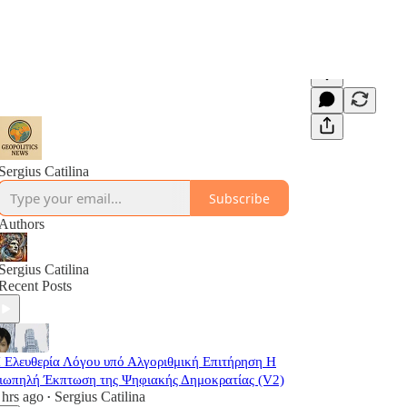
Sergius Catilina
Subscribe
Authors
Sergius Catilina
Recent Posts
 Ελευθερία Λόγου υπό Αλγοριθμική Επιτήρηση Η
ιωπηλή Έκπτωση της Ψηφιακής Δημοκρατίας (V2)
 hrs ago
Sergius Catilina
•