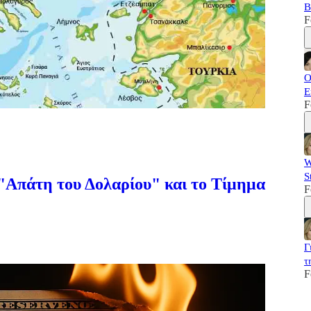
B
F
Ο
Ε
F
W
S
Απάτη του Δολαρίου" και το Τίμημα
F
Γ
τ
F