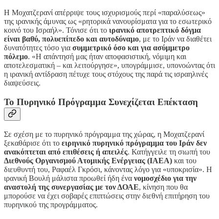
Η Μοχατζερανί απέρριψε τους ισχυρισμούς περί «παραλύσεως»
της ιρανικής άμυνας ως «ρητορικά νανουρίσματα για το εσωτερικό
κοινό του Ισραήλ». Τόνισε ότι το
ιρανικό αποτρεπτικό δόγμα
είναι βαθύ, πολυεπίπεδο και αυτοδύναμο
, με το Ιράν να διαθέτει
δυνατότητες τόσο για
συμμετρικό όσο και για ασύμμετρο
πόλεμο
. «Η απάντησή μας ήταν αποφασιστική, νόμιμη και
αποτελεσματική – και λειτούργησε», υπογράμμισε, υπονοώντας ότι
η ιρανική αντίδραση πέτυχε τους στόχους της παρά τις ισραηλινές
διαψεύσεις.
Το Πυρηνικό Πρόγραμμα Συνεχίζεται Επέκταση
Σε σχέση με το πυρηνικό πρόγραμμα της χώρας, η Μοχατζερανί
ξεκαθάρισε ότι το
ειρηνικό πυρηνικό πρόγραμμα του Ιράν δεν
ανακόπτεται από επιθέσεις ή απειλές
. Κατήγγειλε τη σιωπή του
Διεθνούς Οργανισμού Ατομικής Ενέργειας (IAEA)
και του
διευθυντή του, Ραφαέλ Γκρόσι, κάνοντας λόγο για «υποκρισία». Η
ιρανική Βουλή μάλιστα προωθεί ήδη ένα
νομοσχέδιο για την
αναστολή της συνεργασίας με τον ΔΟΑΕ
, κίνηση που θα
μπορούσε να έχει σοβαρές επιπτώσεις στην διεθνή επιτήρηση του
πυρηνικού της προγράμματος.