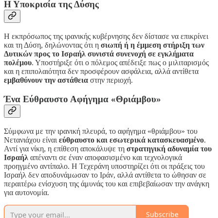
Η Υποκρισία της Δύσης
Η εκπρόσωπος της ιρανικής κυβέρνησης δεν δίστασε να επικρίνει
και τη Δύση, δηλώνοντας ότι η
σιωπή ή η έμμεση στήριξη των
Δυτικών προς το Ισραήλ συνιστά συνενοχή σε εγκλήματα
πολέμου
. Υποστήριξε ότι ο πόλεμος απέδειξε πως ο μιλιταρισμός
και η επιπολαιότητα δεν προσφέρουν ασφάλεια, αλλά αντίθετα
εμβαθύνουν την αστάθεια
στην περιοχή.
Ένα Εύθραυστο Αφήγημα «Θριάμβου»
Σύμφωνα με την ιρανική πλευρά, το αφήγημα «θριάμβου» του
Νετανιάχου είναι
εύθραυστο και εσωτερικά κατασκευασμένο
.
Αντί για νίκη, η επίθεση αποκάλυψε τη
στρατηγική αδυναμία του
Ισραήλ
απέναντι σε έναν αποφασισμένο και τεχνολογικά
προηγμένο αντίπαλο. Η Τεχεράνη υποστηρίζει ότι οι πράξεις του
Ισραήλ δεν αποδυνάμωσαν το Ιράν, αλλά αντίθετα το ώθησαν σε
περαιτέρω ενίσχυση της άμυνάς του και επιβεβαίωσαν την ανάγκη
για αυτονομία.
Subscribe