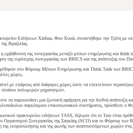
κτορείου Ειδήσεων Xinhua, Φου Χουά, συναντήθηκε την Τρίτη με ε
 της Βραζιλίας.
 η εμβάθυνση της συνεργασίας μεταξύ μέσων ενημέρωσης και think t
ηση της ευρύτερης συνεργασίας των BRICS και της ανάπτυξης του Π
θηκαν στο Φόρουμ Μέσων Ενημέρωσης και Think Tank των BRICS, επ
άλλες χώρες.
στεί με εταίρους από διάφορες χώρες ώστε να επεκτείνουν περαιτέρω
το πλαίσιο πολυμερών μηχανισμών.
 ώστε να παρουσιάσει μια ζωντανή αφήγηση για την διεθνή ανάπτυξη 
πολυποίκιλου παγκόσμιου επικοινωνιακού συστήματος, πρόσθεσε ο Φ
ωσικού πρακτορείου ειδήσεων TASS, δήλωσε ότι το Tass είναι πρόθυ
 Οργανισμού Συνεργασίας της Σαγκάης (SCO) και το Φόρουμ των BR
η της εκπροσώπησης και της φωνής των αναπτυσσόμενων χωρών στις δ