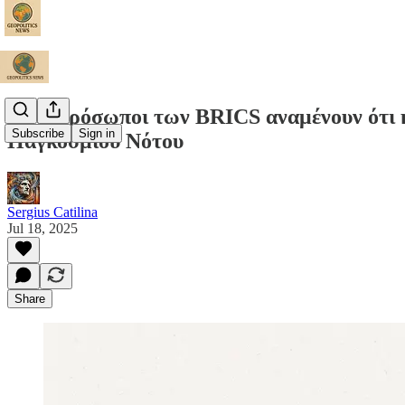
Οι εκπρόσωποι των BRICS αναμένουν ότι η
Subscribe
Sign in
Παγκόσμιου Νότου
Sergius Catilina
Jul 18, 2025
Share