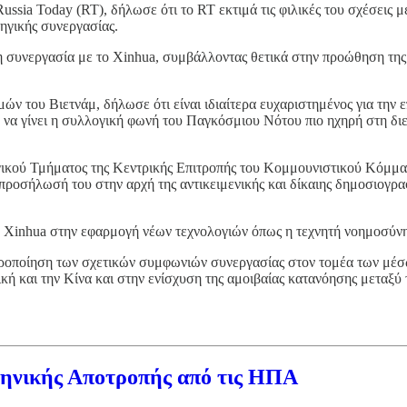
ssia Today (RT), δήλωσε ότι το RT εκτιμά τις φιλικές του σχέσεις 
ηγικής συνεργασίας.
ι τη συνεργασία με το Xinhua, συμβάλλοντας θετικά στην προώθηση 
 του Βιετνάμ, δήλωσε ότι είναι ιδιαίτερα ευχαριστημένος για την ε
 να γίνει η συλλογική φωνή του Παγκόσμιου Νότου πιο ηχηρή στη δι
ικού Τμήματος της Κεντρικής Επιτροπής του Κομμουνιστικού Κόμμα
ροσήλωσή του στην αρχή της αντικειμενικής και δίκαιης δημοσιογραφ
υ Xinhua στην εφαρμογή νέων τεχνολογιών όπως η τεχνητή νοημοσύνη
ιροποίηση των σχετικών συμφωνιών συνεργασίας στον τομέα των μέ
ή και την Κίνα και στην ενίσχυση της αμοιβαίας κατανόησης μεταξύ
ηνικής Αποτροπής από τις ΗΠΑ