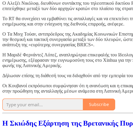
Ο Αλεξέι Νικόλοφ, διευθύνων συντάκτης του τηλεοπτικού δικτύου Ru
επιτεύχθηκε μεταξύ των δύο αρχηγών κρατών στο πλαίσιο της στρατ
Το RT θα συνεχίσει να εμβαθύνει τις ανταλλαγές και να επεκτείνε
ενημέρωσης και στην ενίσχυση της διεθνούς επιρροής, ανέφερε.
Ο Τα Μινχ Τούαν, αντιπρόεδρος της Ακαδημίας Κοινωνικών Επιστημών
την θεσμική και τακτική συνεργασία μεταξύ των δύο πλευρών, ώστε
ανάπτυξη της «ευρύτερης συνεργασίας BRICS».
Η Μαριδέ Φερνάντεζ Λόπεζ, αναπληρώτρια επικεφαλής του Ιδεολογ
ενημέρωσης, εξέφρασαν την ευγνωμοσύνη τους στο Xinhua για την π
φωνής της Λατινικής Αμερικής.
Δήλωσαν επίσης τη διάθεσή τους να διδαχθούν από την εμπειρία το
Οι Κουβανοί εκπρόσωποι συμφώνησαν ότι η ανανέωση και η επικα
στην προώθηση της ανταλλαγής μέσων ανάμεσα στη Λατινική Αμερικ
Subscribe
Η Σκιώδης Εξάρτηση της Βρετανικής Πυρ