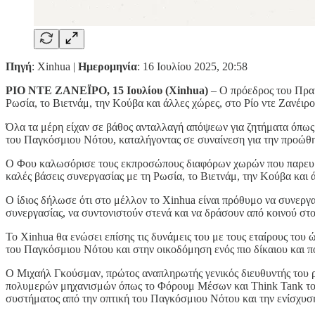
Πηγή
: Xinhua |
Ημερομηνία
: 16 Ιουλίου 2025, 20:58
ΡΙΟ ΝΤΕ ΖΑΝΕΪΡΟ, 15 Ιουλίου (Xinhua)
– Ο πρόεδρος του Πρα
Ρωσία, το Βιετνάμ, την Κούβα και άλλες χώρες, στο Ρίο ντε Ζανέιρο
Όλα τα μέρη είχαν σε βάθος ανταλλαγή απόψεων για ζητήματα όπως
του Παγκόσμιου Νότου, καταλήγοντας σε συναίνεση για την προώθ
Ο Φου καλωσόρισε τους εκπροσώπους διαφόρων χωρών που παρευρέ
καλές βάσεις συνεργασίας με τη Ρωσία, το Βιετνάμ, την Κούβα και 
Ο ίδιος δήλωσε ότι στο μέλλον το Xinhua είναι πρόθυμο να συνεργα
συνεργασίας, να συντονιστούν στενά και να δράσουν από κοινού σ
Το Xinhua θα ενώσει επίσης τις δυνάμεις του με τους εταίρους του
του Παγκόσμιου Νότου και στην οικοδόμηση ενός πιο δίκαιου και 
Ο Μιχαήλ Γκούσμαν, πρώτος αναπληρωτής γενικός διευθυντής του ρ
πολυμερών μηχανισμών όπως το Φόρουμ Μέσων και Think Tank του
συστήματος από την οπτική του Παγκόσμιου Νότου και την ενίσχυσ