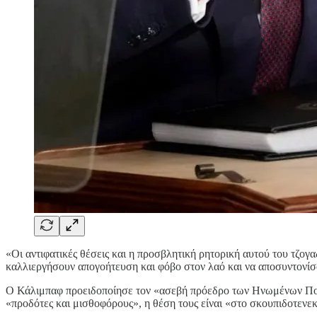
«Οι αντιφατικές θέσεις και η προσβλητική ρητορική αυτού του τζογ
καλλιεργήσουν απογοήτευση και φόβο στον λαό και να αποσυντονί
Ο Κάλιμπαφ προειδοποίησε τον «ασεβή πρόεδρο των Ηνωμένων Πολιτε
«προδότες και μισθοφόρους», η θέση τους είναι «στο σκουπιδοτενεκ