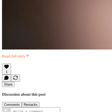
Read full story
1
Share
Discussion about this post
Comments
Restacks