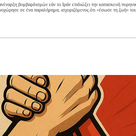
ανέναρξη βομβαρδισμών εάν το Ιράν επιδιώξει την κατασκευή πυρην
ροχώρησε σε ένα παραλήρημα, ισχυριζόμενος ότι «έσωσε τη ζωή» το