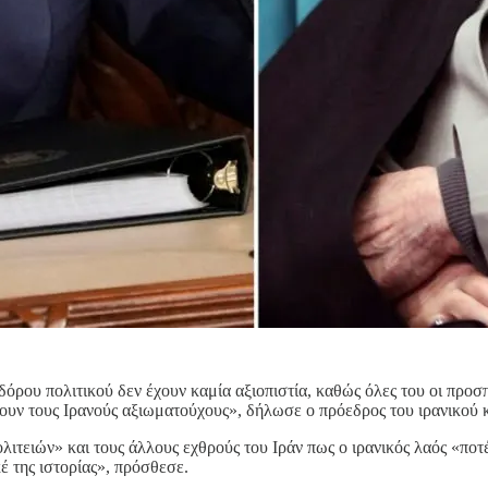
αδόρου πολιτικού δεν έχουν καμία αξιοπιστία, καθώς όλες του οι προ
σουν τους Ιρανούς αξιωματούχους», δήλωσε ο πρόεδρος του ιρανικο
ιών» και τους άλλους εχθρούς του Ιράν πως ο ιρανικός λαός «ποτέ» 
έ της ιστορίας», πρόσθεσε.