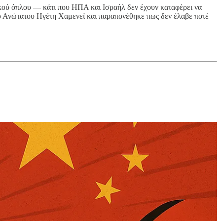
ικού όπλου — κάτι που ΗΠΑ και Ισραήλ δεν έχουν καταφέρει να
υ Ανώτατου Ηγέτη Χαμενεΐ και παραπονέθηκε πως δεν έλαβε ποτέ