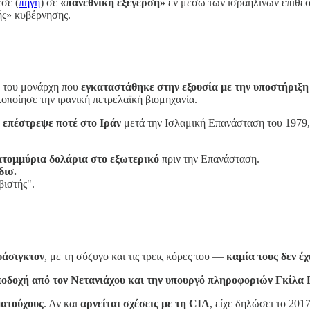
εσε (
πηγή
) σε
«πανεθνική εξέγερση»
εν μέσω των ισραηλινών επιθέσ
ής» κυβέρνησης.
, του μονάρχη που
εγκαταστάθηκε στην εξουσία με την υποστήριξη
ικοποίησε την ιρανική πετρελαϊκή βιομηχανία.
 επέστρεψε ποτέ στο Ιράν
μετά την Ισλαμική Επανάσταση του 1979, 
ατομμύρια δολάρια στο εξωτερικό
πριν την Επανάσταση.
δισ.
βιστής".
υάσιγκτον
, με τη σύζυγο και τις τρεις κόρες του —
καμία τους δεν έχ
ποδοχή από τον Νετανιάχου και την υπουργό πληροφοριών Γκίλα 
ματούχους
. Αν και
αρνείται σχέσεις με τη CIA
, είχε δηλώσει το 201