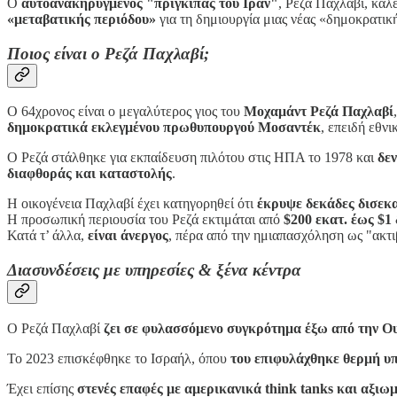
Ο
αυτοανακηρυγμένος "πρίγκιπας του Ιράν"
, Ρεζά Παχλαβί, κάλ
«μεταβατικής περιόδου»
για τη δημιουργία μιας νέας «δημοκρατικ
Ποιος είναι ο Ρεζά Παχλαβί;
Ο 64χρονος είναι ο μεγαλύτερος γιος του
Μοχαμάντ Ρεζά Παχλαβί
δημοκρατικά εκλεγμένου πρωθυπουργού Μοσαντέκ
, επειδή εθν
Ο Ρεζά στάλθηκε για εκπαίδευση πιλότου στις ΗΠΑ το 1978 και
δεν
διαφθοράς και καταστολής
.
Η οικογένεια Παχλαβί έχει κατηγορηθεί ότι
έκρυψε δεκάδες δισεκ
Η προσωπική περιουσία του Ρεζά εκτιμάται από
$200 εκατ. έως $1 
Κατά τ’ άλλα,
είναι άνεργος
, πέρα από την ημιαπασχόληση ως "ακτι
Διασυνδέσεις με υπηρεσίες & ξένα κέντρα
Ο Ρεζά Παχλαβί
ζει σε φυλασσόμενο συγκρότημα έξω από την Ο
Το 2023 επισκέφθηκε το Ισραήλ, όπου
του επιφυλάχθηκε θερμή υ
Έχει επίσης
στενές επαφές με αμερικανικά think tanks και αξιω