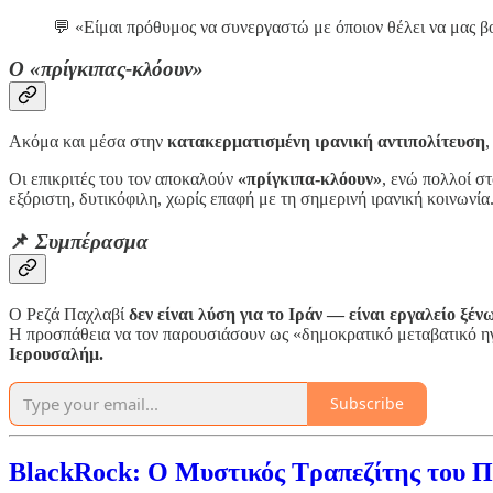
💬 «Είμαι πρόθυμος να συνεργαστώ με όποιον θέλει να μας βο
Ο «πρίγκιπας-κλόουν»
Ακόμα και μέσα στην
κατακερματισμένη ιρανική αντιπολίτευση
,
Οι επικριτές του τον αποκαλούν
«πρίγκιπα-κλόουν»
, ενώ πολλοί σ
εξόριστη, δυτικόφιλη, χωρίς επαφή με τη σημερινή ιρανική κοινωνία
📌
Συμπέρασμα
Ο Ρεζά Παχλαβί
δεν είναι λύση για το Ιράν — είναι εργαλείο ξέ
Η προσπάθεια να τον παρουσιάσουν ως «δημοκρατικό μεταβατικό ηγ
Ιερουσαλήμ.
Subscribe
BlackRock: Ο Μυστικός Τραπεζίτης του 