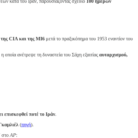
εων κατά του Ιράν, παρουσιάζοντας σχέδιο
100 ημερών
 της CIA και της MI6
μετά το πραξικόπημα του 1953 εναντίον του
η οποία ανέτρεψε τη δυναστεία του Σάχη εξαιτίας
αυταρχισμού,
ει επισκεφθεί ποτέ το Ιράν
.
Γκαμλιέλ
(
πηγή
).
7 στο
AP
: