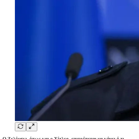
Ο Ζελένσκι, όπως και ο Χίτλερ, επιτρέπεται να κάνει ό,τι