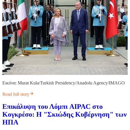
Εικόνα: Murat Kula/Turkish Presidency/Anadolu Agency/IMAGO
Read full story
Επικάλυψη του Λόμπι AIPAC στο
Κογκρέσο: Η "Σκιώδης Κυβέρνηση" των
ΗΠΑ