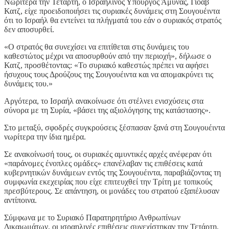
Νωρίτερα την Τετάρτη, ο Ισραηλινός Υπουργός Άμυνας, Γιοάβ
Κατζ, είχε προειδοποιήσει τις συριακές δυνάμεις στη Σουγουέιντα
ότι το Ισραήλ θα εντείνει τα πλήγματά του εάν ο συριακός στρατός
δεν αποσυρθεί.
«Ο στρατός θα συνεχίσει να επιτίθεται στις δυνάμεις του
καθεστώτος μέχρι να αποσυρθούν από την περιοχή», δήλωσε ο
Κατζ, προσθέτοντας: «Το συριακό καθεστώς πρέπει να αφήσει
ήσυχους τους Δρούζους της Σουγουέιντα και να απομακρύνει τις
δυνάμεις του.»
Αργότερα, το Ισραήλ ανακοίνωσε ότι στέλνει ενισχύσεις στα
σύνορα με τη Συρία, «βάσει της αξιολόγησης της κατάστασης».
Στο μεταξύ, σφοδρές συγκρούσεις ξέσπασαν ξανά στη Σουγουέιντα
νωρίτερα την ίδια ημέρα.
Σε ανακοίνωσή τους, οι συριακές αμυντικές αρχές ανέφεραν ότι
«παράνομες ένοπλες ομάδες» επανέλαβαν τις επιθέσεις κατά
κυβερνητικών δυνάμεων εντός της Σουγουέιντα, παραβιάζοντας τη
συμφωνία εκεχειρίας που είχε επιτευχθεί την Τρίτη με τοπικούς
πρεσβύτερους. Σε απάντηση, οι μονάδες του στρατού εξαπέλυσαν
αντίποινα.
Σύμφωνα με το Συριακό Παρατηρητήριο Ανθρωπίνων
Δικαιωμάτων, οι ισραηλινές επιθέσεις συνεχίστηκαν την Τετάρτη,