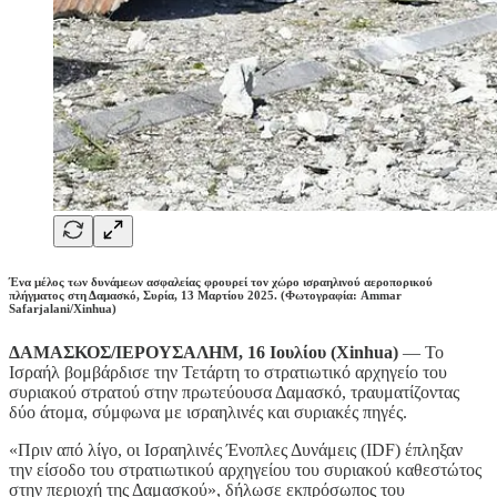
Ένα μέλος των δυνάμεων ασφαλείας φρουρεί τον χώρο ισραηλινού αεροπορικού
πλήγματος στη Δαμασκό, Συρία, 13 Μαρτίου 2025. (Φωτογραφία: Ammar
Safarjalani/Xinhua)
ΔΑΜΑΣΚΟΣ/ΙΕΡΟΥΣΑΛΗΜ, 16 Ιουλίου (Xinhua)
— Το
Ισραήλ βομβάρδισε την Τετάρτη το στρατιωτικό αρχηγείο του
συριακού στρατού στην πρωτεύουσα Δαμασκό, τραυματίζοντας
δύο άτομα, σύμφωνα με ισραηλινές και συριακές πηγές.
«Πριν από λίγο, οι Ισραηλινές Ένοπλες Δυνάμεις (IDF) έπληξαν
την είσοδο του στρατιωτικού αρχηγείου του συριακού καθεστώτος
στην περιοχή της Δαμασκού», δήλωσε εκπρόσωπος του