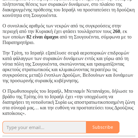
πλήττοντας θέσεις των συριακών δυνάμεων, στο πλαίσιο της
διακηρυγμένης πρόθεσης του Ισραήλ να προστατεύσει τη δρούζικη
κοινότητα στη Σουγουέιντα.
Ο συνολικός αριθμός των νεκρών από τις συγκρούσεις στην
περιοχή από την Κυριακή έχει φτάσει τουλάχιστον τους
260
, εκ
των οποίων
82 είναι άμαχοι
από τη Σουγουέιντα, σύμφωνα με το
Παρατηρητήριο.
Την Τρίτη, το Ισραήλ εξαπέλυσε σειρά αεροπορικών επιδρομών
κατά φάλαγγων των συριακών δυνάμεων εντός και γύρω από τη
νότια πόλη της Σουγουέιντα, σκοτώνοντας και τραυματίζοντας
αρκετούς στρατιωτικούς και κλιμακώνοντας περαιτέρω τις
συγκρούσεις μεταξύ ένοπλων Δρούζων, Βεδουίνων και δυνάμεων
της προσωρινής συριακής κυβέρνησης.
Ο Πρωθυπουργός του Ισραήλ, Μπενιαμίν Νετανιάχου, δήλωσε το
βράδυ της Τρίτης ότι το Ισραήλ έχει «την υποχρέωση να
διατηρήσει τη νοτιοδυτική Συρία ως αποστρατιωτικοποιημένη ζώνη
στα σύνορά μας… και την ευθύνη να προστατεύσει τους Δρούζους
κατοίκους».
Subscribe