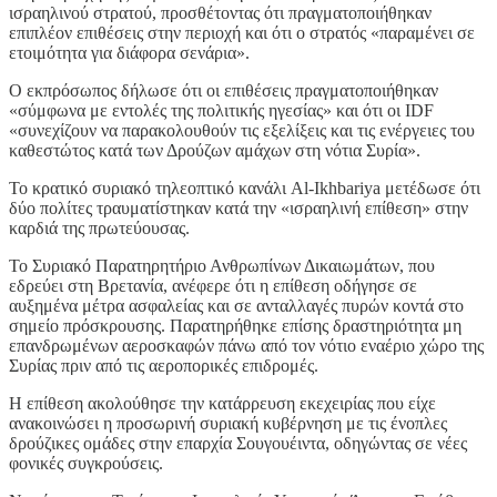
ισραηλινού στρατού, προσθέτοντας ότι πραγματοποιήθηκαν
επιπλέον επιθέσεις στην περιοχή και ότι ο στρατός «παραμένει σε
ετοιμότητα για διάφορα σενάρια».
Ο εκπρόσωπος δήλωσε ότι οι επιθέσεις πραγματοποιήθηκαν
«σύμφωνα με εντολές της πολιτικής ηγεσίας» και ότι οι IDF
«συνεχίζουν να παρακολουθούν τις εξελίξεις και τις ενέργειες του
καθεστώτος κατά των Δρούζων αμάχων στη νότια Συρία».
Το κρατικό συριακό τηλεοπτικό κανάλι Al-Ikhbariya μετέδωσε ότι
δύο πολίτες τραυματίστηκαν κατά την «ισραηλινή επίθεση» στην
καρδιά της πρωτεύουσας.
Το Συριακό Παρατηρητήριο Ανθρωπίνων Δικαιωμάτων, που
εδρεύει στη Βρετανία, ανέφερε ότι η επίθεση οδήγησε σε
αυξημένα μέτρα ασφαλείας και σε ανταλλαγές πυρών κοντά στο
σημείο πρόσκρουσης. Παρατηρήθηκε επίσης δραστηριότητα μη
επανδρωμένων αεροσκαφών πάνω από τον νότιο εναέριο χώρο της
Συρίας πριν από τις αεροπορικές επιδρομές.
Η επίθεση ακολούθησε την κατάρρευση εκεχειρίας που είχε
ανακοινώσει η προσωρινή συριακή κυβέρνηση με τις ένοπλες
δρούζικες ομάδες στην επαρχία Σουγουέιντα, οδηγώντας σε νέες
φονικές συγκρούσεις.