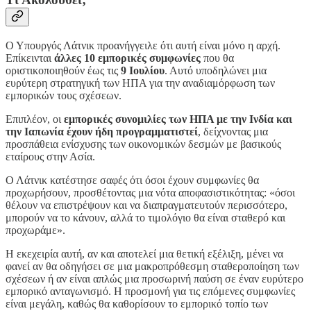
Ο Υπουργός Λάτνικ προανήγγειλε ότι αυτή είναι μόνο η αρχή.
Επίκεινται
άλλες 10 εμπορικές συμφωνίες
που θα
οριστικοποιηθούν έως τις
9 Ιουλίου
. Αυτό υποδηλώνει μια
ευρύτερη στρατηγική των ΗΠΑ για την αναδιαμόρφωση των
εμπορικών τους σχέσεων.
Επιπλέον, οι
εμπορικές συνομιλίες των ΗΠΑ με την Ινδία και
την Ιαπωνία έχουν ήδη προγραμματιστεί
, δείχνοντας μια
προσπάθεια ενίσχυσης των οικονομικών δεσμών με βασικούς
εταίρους στην Ασία.
Ο Λάτνικ κατέστησε σαφές ότι όσοι έχουν συμφωνίες θα
προχωρήσουν, προσθέτοντας μια νότα αποφασιστικότητας: «όσοι
θέλουν να επιστρέψουν και να διαπραγματευτούν περισσότερο,
μπορούν να το κάνουν, αλλά το τιμολόγιο θα είναι σταθερό και
προχωράμε».
Η εκεχειρία αυτή, αν και αποτελεί μια θετική εξέλιξη, μένει να
φανεί αν θα οδηγήσει σε μια μακροπρόθεσμη σταθεροποίηση των
σχέσεων ή αν είναι απλώς μια προσωρινή παύση σε έναν ευρύτερο
εμπορικό ανταγωνισμό. Η προσμονή για τις επόμενες συμφωνίες
είναι μεγάλη, καθώς θα καθορίσουν το εμπορικό τοπίο των