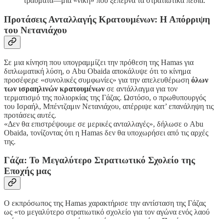
τραύματα—μια «νίκη» που ξεπερνά τα στρατιωτικά πεδία.
Προτάσεις Ανταλλαγής Κρατουμένων: Η Απόρριψη
του Νετανιάχου
Σε μια κίνηση που υπογραμμίζει την πρόθεση της Hamas για
διπλωματική λύση, ο Abu Obaida αποκάλυψε ότι το κίνημα
προσέφερε «συνολικές συμφωνίες» για την απελευθέρωση
όλων
των ισραηλινών κρατουμένων
σε αντάλλαγμα για τον
τερματισμό της πολιορκίας της Γάζας. Ωστόσο, ο πρωθυπουργός
του Ισραήλ, Μπέντζαμιν Νετανιάχου, απέρριψε κατ’ επανάληψη τις
προτάσεις αυτές.
«Δεν θα επιστρέψουμε σε μερικές ανταλλαγές», δήλωσε ο Abu
Obaida, τονίζοντας ότι η Hamas δεν θα υποχωρήσει από τις αρχές
της.
Γάζα: Το Μεγαλύτερο Στρατιωτικό Σχολείο της
Εποχής μας
Ο εκπρόσωπος της Hamas χαρακτήρισε την αντίσταση της Γάζας
ως «το μεγαλύτερο στρατιωτικό σχολείο για τον αγώνα ενός λαού