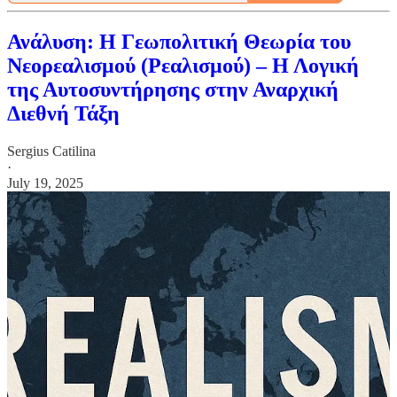
Ανάλυση: Η Γεωπολιτική Θεωρία του
Νεορεαλισμού (Ρεαλισμού) – Η Λογική
της Αυτοσυντήρησης στην Αναρχική
Διεθνή Τάξη
Sergius Catilina
·
July 19, 2025