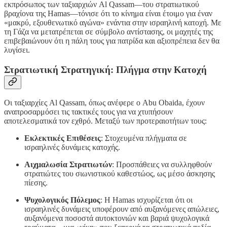
εκπρόσωπος των ταξιαρχιών Al Qassam—του στρατιωτικού
βραχίονα της Hamas—τόνισε ότι το κίνημα είναι έτοιμο για έναν
«μακρύ, εξουθενωτικό αγώνα» ενάντια στην ισραηλινή κατοχή. Με
τη Γάζα να μετατρέπεται σε σύμβολο αντίστασης, οι μαχητές της
επιβεβαιώνουν ότι η πάλη τους για πατρίδα και αξιοπρέπεια δεν θα
λυγίσει.
Στρατιωτική Στρατηγική: Πλήγμα στην Κατοχή
Οι ταξιαρχίες Al Qassam, όπως ανέφερε ο Abu Obaida, έχουν
αναπροσαρμόσει τις τακτικές τους για να χτυπήσουν
αποτελεσματικά τον εχθρό. Μεταξύ των προτεραιοτήτων τους:
Εκλεκτικές Επιθέσεις
: Στοχευμένα πλήγματα σε
ισραηλινές δυνάμεις κατοχής.
Αιχμαλωσία Στρατιωτών
: Προσπάθειες να συλληφθούν
στρατιώτες του σιωνιστικού καθεστώος, ως μέσο άσκησης
πίεσης.
Ψυχολογικός Πόλεμος
: Η Hamas ισχυρίζεται ότι οι
ισραηλινές δυνάμεις υποφέρουν από αυξανόμενες απώλειες,
αυξανόμενα ποσοστά αυτοκτονιών και βαριά ψυχολογικά