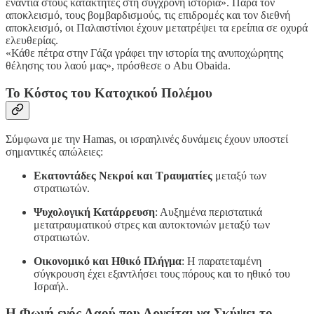
ενάντια στους κατακτητές στη σύγχρονη ιστορία». Παρά τον
αποκλεισμό, τους βομβαρδισμούς, τις επιδρομές και τον διεθνή
αποκλεισμό, οι Παλαιστίνιοι έχουν μετατρέψει τα ερείπια σε οχυρά
ελευθερίας.
«Κάθε πέτρα στην Γάζα γράφει την ιστορία της ανυποχώρητης
θέλησης του λαού μας», πρόσθεσε ο Abu Obaida.
Το Κόστος του Κατοχικού Πολέμου
Σύμφωνα με την Hamas, οι ισραηλινές δυνάμεις έχουν υποστεί
σημαντικές απώλειες:
Εκατοντάδες Νεκροί και Τραυματίες
μεταξύ των
στρατιωτών.
Ψυχολογική Κατάρρευση
: Αυξημένα περιστατικά
μετατραυματικού στρες και αυτοκτονιών μεταξύ των
στρατιωτών.
Οικονομικό και Ηθικό Πλήγμα
: Η παρατεταμένη
σύγκρουση έχει εξαντλήσει τους πόρους και το ηθικό του
Ισραήλ.
Η Φωνή ενός Λαού που Αρνείται να Σκύψει το