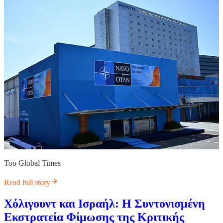
Του Global Times
Read full story
Χόλιγουντ και Ισραήλ: Η Συντονισμένη
Εκστρατεία Φίμωσης της Κριτικής