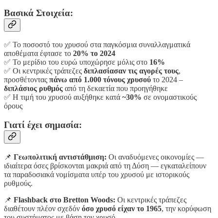
Βασικά Στοιχεία:
✅ Το ποσοστό του χρυσού στα παγκόσμια συναλλαγματικά
αποθέματα έφτασε το
20% το 2024
✅ Το μερίδιο του ευρώ υποχώρησε μόλις στο
16%
✅ Οι κεντρικές τράπεζες
διπλασίασαν τις αγορές τους
,
προσθέτοντας
πάνω από 1.000 τόνους χρυσού
το 2024 –
διπλάσιος ρυθμός
από τη δεκαετία που προηγήθηκε
✅ Η τιμή του χρυσού αυξήθηκε κατά
~30%
σε ονομαστικούς
όρους
Γιατί έχει σημασία:
📌
Γεωπολιτική αντιστάθμιση:
Οι αναδυόμενες οικονομίες —
ιδιαίτερα όσες βρίσκονται μακριά από τη Δύση — εγκαταλείπουν
τα παραδοσιακά νομίσματα υπέρ του χρυσού με ιστορικούς
ρυθμούς.
📌
Flashback στο Bretton Woods:
Οι κεντρικές τράπεζες
διαθέτουν πλέον σχεδόν
όσο χρυσό είχαν το 1965
, την κορύφωση
του συστήματος με βάση τον χρυσό.