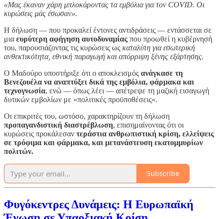
«Μας έκαναν χάρη μπλοκάροντας τα εμβόλια για τον COVID. Οι
κυρώσεις μάς έσωσαν».
Η δήλωση — που προκαλεί έντονες αντιδράσεις — εντάσσεται σε
μια
ευρύτερη αφήγηση αυτοδυναμίας
που προωθεί η κυβέρνησή
του, παρουσιάζοντας τις κυρώσεις ως
καταλύτη για εσωτερική
ανθεκτικότητα, εθνική παραγωγή και απόρριψη ξένης εξάρτησης.
Ο Μαδούρο υποστήριξε ότι ο αποκλεισμός
ανάγκασε τη
Βενεζουέλα να αναπτύξει δικά της εμβόλια, φάρμακα και
τεχνογνωσία
, ενώ — όπως λέει — απέτρεψε τη μαζική εισαγωγή
δυτικών εμβολίων με «πολιτικές προϋποθέσεις».
Οι επικριτές του, ωστόσο, χαρακτηρίζουν τη δήλωση
προπαγανδιστική διαστρέβλωση
, επισημαίνοντας ότι οι
κυρώσεις προκάλεσαν
τεράστια ανθρωπιστική κρίση, ελλείψεις
σε τρόφιμα και φάρμακα, και μετανάστευση εκατομμυρίων
πολιτών.
Subscribe
Φυγόκεντρες Δυνάμεις: Η Ευρωπαϊκή
Ένωση σε Υπαρξιακή Κρίση.