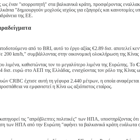
ης ως έναν "ισορροπητή" στα βαλκανικά κράτη, προσφέροντας εναλλα
Βαλκάνια "δημιουργούν μοχλούς ισχύος για εξαγορές και καινοτομίες
αδράνεια της ΕΕ.
Παραδείγματα
τοδοτούμενο από το BRI, αυτό το έργο αξίας €2.89 δισ. αποτελεί κεν
h σε 200 km/h," συμβάλλοντας στην οικονομική ολοκλήρωση της Κίνας
ου λιμένα, καθιστώντας τον το μεγαλύτερο λιμένα της Ευρώπης. Το
C
14 δισ. ευρώ στο ΑΕΠ της Ελλάδας, ενισχύοντας τον ρόλο της Κίνας ω
κευών CRBC έχτισε αυτή τη γέφυρα 2.440 μέτρων, η οποία αναφέρεται
ροσπάθεια να εμφανιστεί η Κίνα ως αξιόπιστος εταίρος.
κατηγορεί τις "απρόβλεπτες πολιτικές" των ΗΠΑ, υποστηρίζοντας ότι 
νση των ΗΠΑ από την Ευρώπη "αφήνει τα βαλκανικά κράτη ευάλωτα σ