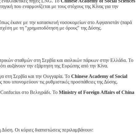
ας εναλλακτικές πηγές LNG. Το
Chinese Academy of Social Sciences
τηγική που εναρμονίζεται με τους στόχους της Κίνας για την
" όπως έκανε με την κατασκευή νοσοκομείων στο Αφγανιστάν (παρά
ε σχέση με τη "χρηματοδότηση με όρους" της Δύσης.
εκτρικών σταθμών στη Σερβία και αιολικών πάρκων στην Ελλάδα. Το
 ότι αυξάνουν την εξάρτηση της Ευρώπης από την Κίνα.
γα στη Σερβία και την Ουγγαρία. Το
Chinese Academy of Social
ις που υπονομεύουν τις ρυθμιστικές προσπάθειες της Δύσης.
 Confucius στο Βελιγράδι. Το
Ministry of Foreign Affairs of China
η Δύση. Οι κύριες διαπιστώσεις περιλαμβάνουν: