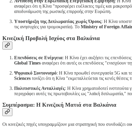
Αντίθεση στην Ευρωπαϊκή Ενεργειακή Εξάρτηση
: Η Κίνα
αναφέρει ότι η Κίνα "προσφέρει ευέλικτες τιμές και μακροπρό
αποδυνάμωση της ρωσικής επιρροής στην Ευρώπη.
Υποστήριξη της Διπλωματίας χωρίς Όρους
: Η Κίνα υποστ
τις ανησυχίες για τρομοκρατία). Το
Ministry of Foreign Affai
Κινεζική Προβολή Ισχύος στα Βαλκάνια
Επενδύσεις σε Ενέργεια
: Η Κίνα έχει αυξήσει τις επενδύσ
Global Times
αναφέρει ότι αυτές οι επενδύσεις "ενισχύουν τ
Ψηφιακό Συντονισμό
: Η Κίνα προωθεί συνεργασία 5G και τ
Sciences
τονίζει ότι η Κίνα "εκμεταλλεύεται τις κενές θέσεις
Πολιτιστικές Ανταλλαγές
: Η Κίνα χρηματοδοτεί ινστιτούτα 
περιγράφει αυτές τις πρωτοβουλίες ως "λαϊκή διπλωματία," 
Συμπέρασμα: Η Κινεζική Ματιά στα Βαλκάνια
Οι κινεζικές πηγές υπογραμμίζουν μια στρατηγική που συνδυάζει οι