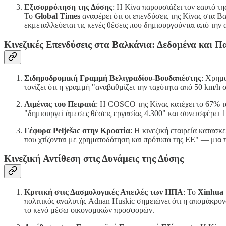
Εξισορρόπηση της Δύσης
: Η Κίνα παρουσιάζει τον εαυτό τ
Το
Global Times
αναφέρει ότι οι επενδύσεις της Κίνας στα 
εκμεταλλεύεται τις κενές θέσεις που δημιουργούνται από την 
Κινεζικές Επενδύσεις στα Βαλκάνια: Δεδομένα και 
Σιδηροδρομική Γραμμή Βελιγραδίου-Βουδαπέστης
: Χρημα
τονίζει ότι η γραμμή "αναβαθμίζει την ταχύτητα από 50 km/
Λιμένας του Πειραιά
: Η COSCO της Κίνας κατέχει το 67% τ
"δημιουργεί άμεσες θέσεις εργασίας 4.300" και συνεισφέρει 
Γέφυρα Pelješac στην Κροατία
: Η κινεζική εταιρεία κατασ
που χτίζονται με χρηματοδότηση και πρότυπα της ΕΕ" — μια π
Κινεζική Αντίθεση στις Δυνάμεις της Δύσης
Κριτική στις Δασμολογικές Απειλές των ΗΠΑ
: Το
Xinhua
πολιτικός αναλυτής Adnan Huskic σημειώνει ότι η απομάκρυ
το κενό μέσω οικονομικών προσφορών.