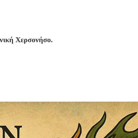
νική Χερσονήσο.