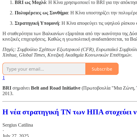
BRI ως Μοχλό
: Η Κίνα χρησιμοποιεί το BRI για την απόκτ
Πολυμέρειες ως Συνθήμα
: Η Κίνα υποστηρίζει την πολυμέρ
Στρατηγική Υπομονή
: Η Κίνα αποφεύγει τις υψηλού ρίσκου 
Η σταθερότητα των Βαλκανίων εξαρτάται από την ικανότητα της Δύσης
κινεζικές επιχειρήσεις. Καθώς η γεωπολιτική αναδιατάσσεται, τα Βα
Πηγές: Συμβούλιο Σχέσεων Εξωτερικού (CFR), Ευρωπαϊκό Συμβούλιο 
Xinhua, Global Times, Κινεζική Ακαδημία Κοινωνικών Επιστημών.
Subscribe
1
BRI
σημαίνει
Belt and Road Initiative
(Πρωτοβουλία "Μια Ζώνη, Έν
2013.
Η νέα στρατηγική ΤΝ των ΗΠΑ στοχεύει να
Sergius Catilina
·
July 27, 2025