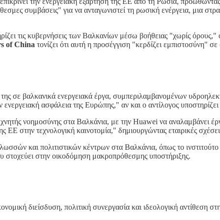
 επικρίνει την ενεργειακή εξάρτηση της ΕΕ από τη Ρωσία, προωθώντ
θεσμες συμβάσεις" για να ανταγωνιστεί τη ρωσική ενέργεια, μια στρα
ηρίζει τις κυβερνήσεις των Βαλκανίων μέσω βοήθειας "χωρίς όρους,
rs of China
τονίζει ότι αυτή η προσέγγιση "κερδίζει εμπιστοσύνη" σ
εις της σε βαλκανικά ενεργειακά έργα, συμπεριλαμβανομένων υδροηλ
ην ενεργειακή ασφάλεια της Ευρώπης," αν και ο αντίλογος υποστηρίζει
εχνητής νοημοσύνης στα Βαλκάνια, με την Huawei να αναλαμβάνει έρ
 της ΕΕ στην τεχνολογική καινοτομία," δημιουργώντας εταιρικές σχέσε
γλωσσών και πολιτιστικών κέντρων στα Βαλκάνια, όπως το ινστιτούτο
που στοχεύει στην οικοδόμηση μακροπρόθεσμης υποστήριξης.
κονομική διείσδυση, πολιτική συνεργασία και ιδεολογική αντίθεση στ