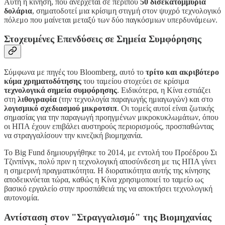
Αυτή η κίνηση, που ανέρχεται σε περίπου
50 δισεκατομμύρια
δολάρια
, σηματοδοτεί μια κρίσιμη στιγμή στον ψυχρό τεχνολογικό
πόλεμο που μαίνεται μεταξύ των δύο παγκόσμιων υπερδυνάμεων.
Στοχευμένες Επενδύσεις σε Σημεία Συμφόρησης
Σύμφωνα με πηγές του Bloomberg, αυτό το
τρίτο και ακριβότερο
κύμα χρηματοδότησης
του ταμείου στοχεύει σε κρίσιμα
τεχνολογικά σημεία συμφόρησης
. Ειδικότερα, η Κίνα εστιάζει
στη
λιθογραφία
(την τεχνολογία παραγωγής ημιαγωγών) και στο
λογισμικό σχεδιασμού μικροτσιπ
. Οι τομείς αυτοί είναι ζωτικής
σημασίας για την παραγωγή προηγμένων μικροκυκλωμάτων, όπου
οι ΗΠΑ έχουν επιβάλει αυστηρούς περιορισμούς, προσπαθώντας
να στραγγαλίσουν την κινεζική βιομηχανία.
Το Big Fund δημιουργήθηκε το 2014, με εντολή του Προέδρου Σι
Τζινπίνγκ, πολύ πριν η τεχνολογική αποσύνδεση με τις ΗΠΑ γίνει
η σημερινή πραγματικότητα. Η διορατικότητα αυτής της κίνησης
αποδεικνύεται τώρα, καθώς η Κίνα χρησιμοποιεί το ταμείο ως
βασικό εργαλείο στην προσπάθειά της να αποκτήσει τεχνολογική
αυτονομία.
Αντίσταση στον "Στραγγαλισμό" της Βιομηχανίας