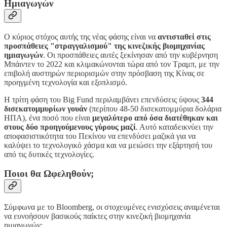
Ημιαγωγών
Ο κύριος στόχος αυτής της νέας φάσης είναι να
αντισταθεί στις
προσπάθειες "στραγγαλισμού" της κινεζικής βιομηχανίας
ημιαγωγών
. Οι προσπάθειες αυτές ξεκίνησαν από την κυβέρνηση
Μπάιντεν το 2022 και κλιμακώνονται τώρα από τον Τραμπ, με την
επιβολή αυστηρών περιορισμών στην πρόσβαση της Κίνας σε
προηγμένη τεχνολογία και εξοπλισμό.
Η τρίτη φάση του Big Fund περιλαμβάνει επενδύσεις ύψους
344
δισεκατομμυρίων γουάν
(περίπου 48-50 δισεκατομμύρια δολάρια
ΗΠΑ), ένα ποσό που είναι
μεγαλύτερο από όσα διατέθηκαν και
στους δύο προηγούμενους γύρους μαζί
. Αυτό καταδεικνύει την
αποφασιστικότητα του Πεκίνου να επενδύσει μαζικά για να
καλύψει το τεχνολογικό χάσμα και να μειώσει την εξάρτησή του
από τις δυτικές τεχνολογίες.
Ποιοι θα Ωφεληθούν;
Σύμφωνα με το Bloomberg, οι στοχευμένες ενισχύσεις αναμένεται
να ευνοήσουν βασικούς παίκτες στην κινεζική βιομηχανία
ημιαγωγών: