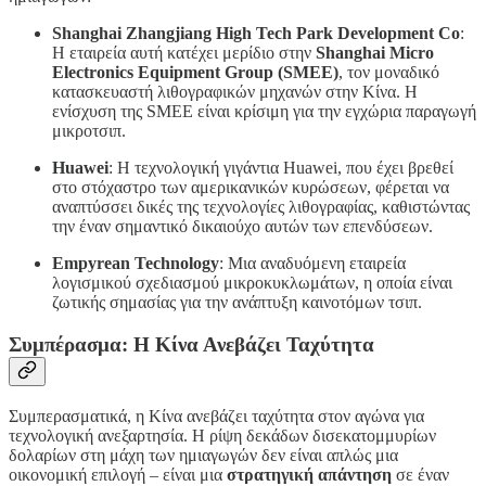
Shanghai Zhangjiang High Tech Park Development Co
:
Η εταιρεία αυτή κατέχει μερίδιο στην
Shanghai Micro
Electronics Equipment Group (SMEE)
, τον μοναδικό
κατασκευαστή λιθογραφικών μηχανών στην Κίνα. Η
ενίσχυση της SMEE είναι κρίσιμη για την εγχώρια παραγωγή
μικροτσιπ.
Huawei
: Η τεχνολογική γιγάντια Huawei, που έχει βρεθεί
στο στόχαστρο των αμερικανικών κυρώσεων, φέρεται να
αναπτύσσει δικές της τεχνολογίες λιθογραφίας, καθιστώντας
την έναν σημαντικό δικαιούχο αυτών των επενδύσεων.
Empyrean Technology
: Μια αναδυόμενη εταιρεία
λογισμικού σχεδιασμού μικροκυκλωμάτων, η οποία είναι
ζωτικής σημασίας για την ανάπτυξη καινοτόμων τσιπ.
Συμπέρασμα: Η Κίνα Ανεβάζει Ταχύτητα
Συμπερασματικά, η Κίνα ανεβάζει ταχύτητα στον αγώνα για
τεχνολογική ανεξαρτησία. Η ρίψη δεκάδων δισεκατομμυρίων
δολαρίων στη μάχη των ημιαγωγών δεν είναι απλώς μια
οικονομική επιλογή – είναι μια
στρατηγική απάντηση
σε έναν