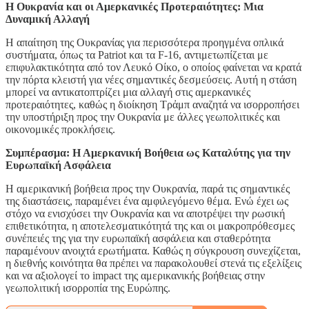
Η Ουκρανία και οι Αμερκανικές Προτεραιότητες: Μια
Δυναμική Αλλαγή
Η απαίτηση της Ουκρανίας για περισσότερα προηγμένα οπλικά
συστήματα, όπως τα Patriot και τα F-16, αντιμετωπίζεται με
επιφυλακτικότητα από τον Λευκό Οίκο, ο οποίος φαίνεται να κρατά
την πόρτα κλειστή για νέες σημαντικές δεσμεύσεις. Αυτή η στάση
μπορεί να αντικατοπτρίζει μια αλλαγή στις αμερκανικές
προτεραιότητες, καθώς η διοίκηση Τρἀμπ αναζητά να ισορροπήσει
την υποστήριξη προς την Ουκρανία με άλλες γεωπολιτικές και
οικονομικές προκλήσεις.
Συμπέρασμα: Η Αμερκανική Βοήθεια ως Καταλύτης για την
Ευρωπαϊκή Ασφάλεια
Η αμερικανική βοήθεια προς την Ουκρανία, παρά τις σημαντικές
της διαστάσεις, παραμένει ένα αμφιλεγόμενο θέμα. Ενώ έχει ως
στόχο να ενισχύσει την Ουκρανία και να αποτρέψει την ρωσική
επιθετικότητα, η αποτελεσματικότητά της και οι μακροπρόθεσμες
συνέπειές της για την ευρωπαϊκή ασφάλεια και σταθερότητα
παραμένουν ανοιχτά ερωτήματα. Καθώς η σύγκρουση συνεχίζεται,
η διεθνής κοινότητα θα πρέπει να παρακολουθεί στενά τις εξελίξεις
και να αξιολογεί το impact της αμερικανικής βοήθειας στην
γεωπολιτική ισορροπία της Ευρώπης.