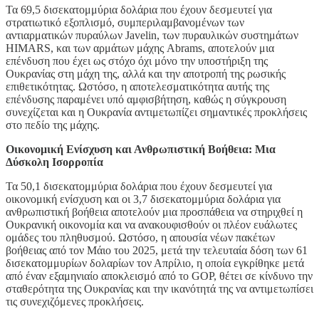
Τα 69,5 δισεκατομμύρια δολάρια που έχουν δεσμευτεί για
στρατιωτικό εξοπλισμό, συμπεριλαμβανομένων των
αντιαρματικών πυραύλων Javelin, των πυραυλικών συστημάτων
HIMARS, και των αρμάτων μάχης Abrams, αποτελούν μια
επένδυση που έχει ως στόχο όχι μόνο την υποστήριξη της
Ουκρανίας στη μάχη της, αλλά και την αποτροπή της ρωσικής
επιθετικότητας. Ωστόσο, η αποτελεσματικότητα αυτής της
επένδυσης παραμένει υπό αμφισβήτηση, καθώς η σύγκρουση
συνεχίζεται και η Ουκρανία αντιμετωπίζει σημαντικές προκλήσεις
στο πεδίο της μάχης.
Οικονομική Ενίσχυση και Ανθρωπιστική Βοήθεια: Μια
Δύσκολη Ισορροπία
Τα 50,1 δισεκατομμύρια δολάρια που έχουν δεσμευτεί για
οικονομική ενίσχυση και οι 3,7 δισεκατομμύρια δολάρια για
ανθρωπιστική βοήθεια αποτελούν μια προσπάθεια να στηριχθεί η
Ουκρανική οικονομία και να ανακουφισθούν οι πλέον ευάλωτες
ομάδες του πληθυσμού. Ωστόσο, η απουσία νέων πακέτων
βοήθειας από τον Μάιο του 2025, μετά την τελευταία δόση των 61
δισεκατομμυρίων δολαρίων τον Απρίλιο, η οποία εγκρίθηκε μετά
από έναν εξαμηνιαίο αποκλεισμό από το GOP, θέτει σε κίνδυνο την
σταθερότητα της Ουκρανίας και την ικανότητά της να αντιμετωπίσει
τις συνεχιζόμενες προκλήσεις.