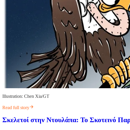
Illustration: Chen Xia/GT
Read full story
Σκελετοί στην Ντουλάπα: Το Σκοτεινό Παρ