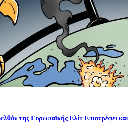
ελθόν της Ευρωπαϊκής Ελίτ Επιστρέφει και