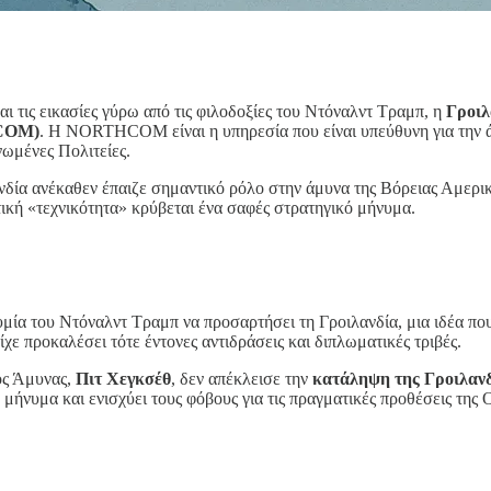
αι τις εικασίες γύρω από τις φιλοδοξίες του Ντόναλντ Τραμπ, η
Γροιλ
HCOM)
. Η NORTHCOM είναι η υπηρεσία που είναι υπεύθυνη για την άμ
νωμένες Πολιτείες.
δία ανέκαθεν έπαιζε σημαντικό ρόλο στην άμυνα της Βόρειας Αμερική
τική «τεχνικότητα» κρύβεται ένα σαφές στρατηγικό μήνυμα.
μία του Ντόναλντ Τραμπ να προσαρτήσει τη Γροιλανδία, μια ιδέα που 
ίχε προκαλέσει τότε έντονες αντιδράσεις και διπλωματικές τριβές.
ός Άμυνας,
Πιτ Χεγκσέθ
, δεν απέκλεισε την
κατάληψη της Γροιλανδ
 μήνυμα και ενισχύει τους φόβους για τις πραγματικές προθέσεις της 