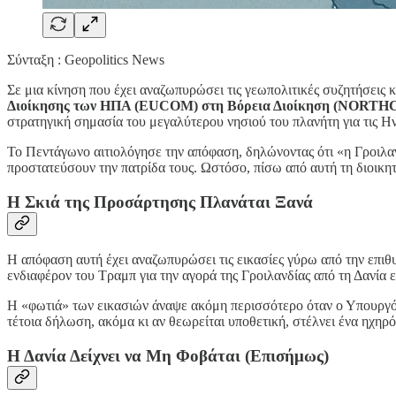
Σύνταξη : Geopolitics News
Σε μια κίνηση που έχει αναζωπυρώσει τις γεωπολιτικές συζητήσεις κ
Διοίκησης των ΗΠΑ (EUCOM) στη Βόρεια Διοίκηση (NORT
στρατηγική σημασία του μεγαλύτερου νησιού του πλανήτη για τις Η
Το Πεντάγωνο αιτιολόγησε την απόφαση, δηλώνοντας ότι «η Γροιλαν
προστατεύσουν την πατρίδα τους. Ωστόσο, πίσω από αυτή τη διοικη
Η Σκιά της Προσάρτησης Πλανάται Ξανά
Η απόφαση αυτή έχει αναζωπυρώσει τις εικασίες γύρω από την επιθυ
ενδιαφέρον του Τραμπ για την αγορά της Γροιλανδίας από τη Δανία ε
Η «φωτιά» των εικασιών άναψε ακόμη περισσότερο όταν ο Υπουργ
τέτοια δήλωση, ακόμα κι αν θεωρείται υποθετική, στέλνει ένα ηχηρό
Η Δανία Δείχνει να Μη Φοβάται (Επισήμως)