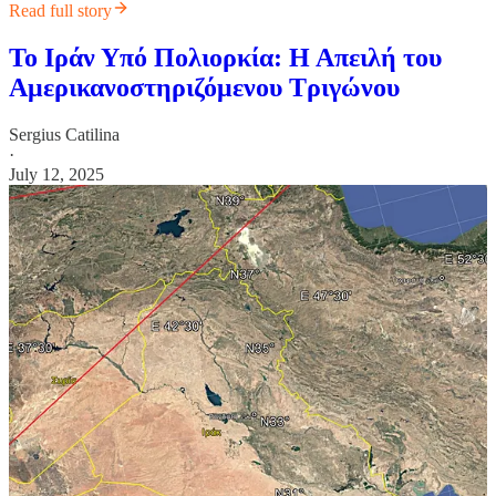
Read full story
Το Ιράν Υπό Πολιορκία: Η Απειλή του
Αμερικανοστηριζόμενου Τριγώνου
Sergius Catilina
·
July 12, 2025