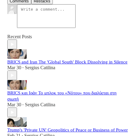
Comments
Restacks
Recent Posts
BRICS and Iran The 'Global South' Block Dissolving in Silence
Mar 30
Sergius Catilina
•
BRICS και Ιράν Το μπλοκ του «Νότου» που διαλύεται στη
σιωπή
Mar 30
Sergius Catilina
•
Trump's 'Private UN' Geopolitics of Peace or Business of Power
Feb 21
Sergius Catilina
•