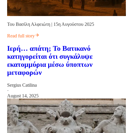
Του Βασίλη Αλφειώτη | 15η Αυγούστου 2025
Read full story
Ιερή… απάτη; Το Βατικανό
κατηγορείται ότι συγκάλυψε
εκατομμύρια μέσω ύποπτων
μεταφορών
Sergius Catilina
·
August 14, 2025