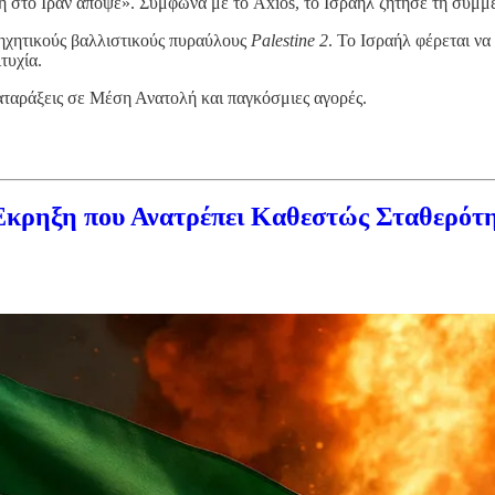
η στο Ιράν απόψε». Σύμφωνα με το Axios, το Ισραήλ ζήτησε τη συμ
ρηχητικούς βαλλιστικούς πυραύλους
Palestine 2
. Το Ισραήλ φέρεται ν
τυχία.
αταράξεις σε Μέση Ανατολή και παγκόσμιες αγορές.
Έκρηξη που Ανατρέπει Καθεστώς Σταθερότ