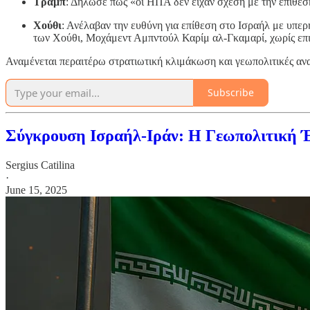
Τραμπ
: Δήλωσε πως «οι ΗΠΑ δεν είχαν σχέση με την επίθεσ
Χούθι
: Ανέλαβαν την ευθύνη για επίθεση στο Ισραήλ με υπε
των Χούθι, Μοχάμεντ Αμπντούλ Καρίμ αλ-Γκαμαρί, χωρίς επι
Αναμένεται περαιτέρω στρατιωτική κλιμάκωση και γεωπολιτικές αν
Subscribe
Σύγκρουση Ισραήλ-Ιράν: Η Γεωπολιτική 
Sergius Catilina
·
June 15, 2025