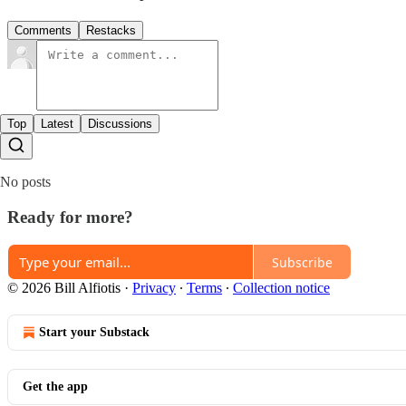
Comments
Restacks
Top
Latest
Discussions
No posts
Ready for more?
Subscribe
© 2026 Bill Alfiotis
·
Privacy
∙
Terms
∙
Collection notice
Start your Substack
Get the app