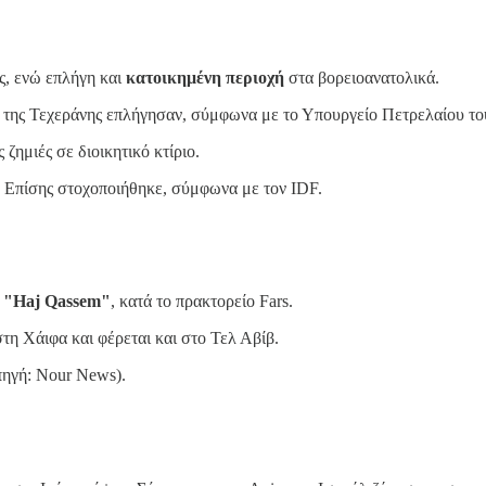
ς, ενώ επλήγη και
κατοικημένη περιοχή
στα βορειοανατολικά.
 της Τεχεράνης επλήγησαν, σύμφωνα με το Υπουργείο Πετρελαίου του
ζημιές σε διοικητικό κτίριο.
: Επίσης στοχοποιήθηκε, σύμφωνα με τον IDF.
υ "Haj Qassem"
, κατά το πρακτορείο Fars.
στη Χάιφα και φέρεται και στο Τελ Αβίβ.
πηγή: Nour News).