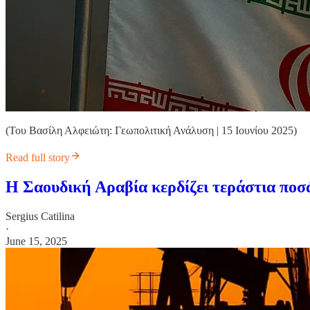
(Του Βασίλη Αλφειώτη: Γεωπολιτική Ανάλυση | 15 Ιουνίου 2025)
Read full story
Η Σαουδική Αραβία κερδίζει τεράστια ποσ
Sergius Catilina
·
June 15, 2025