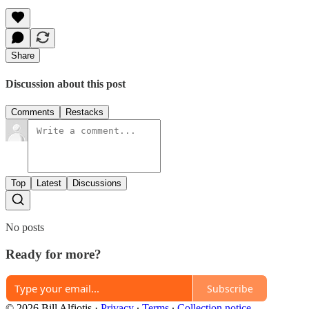
Share
Discussion about this post
Comments
Restacks
Top
Latest
Discussions
No posts
Ready for more?
Subscribe
© 2026 Bill Alfiotis
·
Privacy
∙
Terms
∙
Collection notice