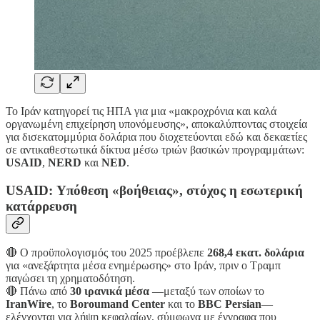
Το Ιράν κατηγορεί τις ΗΠΑ για μια «μακροχρόνια και καλά
οργανωμένη επιχείρηση υπονόμευσης», αποκαλύπτοντας στοιχεία
για δισεκατομμύρια δολάρια που διοχετεύονται εδώ και δεκαετίες
σε αντικαθεστωτικά δίκτυα μέσω τριών βασικών προγραμμάτων:
USAID
,
NERD
και
NED
.
USAID: Υπόθεση «βοήθειας», στόχος η εσωτερική
κατάρρευση
🔴 Ο προϋπολογισμός του 2025 προέβλεπε
268,4 εκατ. δολάρια
για «ανεξάρτητα μέσα ενημέρωσης» στο Ιράν, πριν ο Τραμπ
παγώσει τη χρηματοδότηση.
🔴 Πάνω από
30 ιρανικά μέσα
—μεταξύ των οποίων το
IranWire
, το
Boroumand Center
και το
BBC Persian
—
ελέγχονται για λήψη κεφαλαίων, σύμφωνα με έγγραφα που