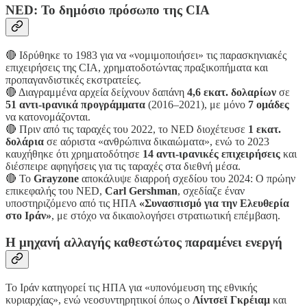
NED: Το δημόσιο πρόσωπο της CIA
🔴 Ιδρύθηκε το 1983 για να «νομιμοποιήσει» τις παρασκηνιακές
επιχειρήσεις της CIA, χρηματοδοτώντας πραξικοπήματα και
προπαγανδιστικές εκστρατείες.
🔴 Διαγραμμένα αρχεία δείχνουν δαπάνη
4,6 εκατ. δολαρίων
σε
51 αντι-ιρανικά προγράμματα
(2016–2021), με μόνο
7 ομάδες
να κατονομάζονται.
🔴 Πριν από τις ταραχές του 2022, το NED διοχέτευσε
1 εκατ.
δολάρια
σε αόριστα «ανθρώπινα δικαιώματα», ενώ το 2023
καυχήθηκε ότι χρηματοδότησε
14 αντι-ιρανικές επιχειρήσεις
και
διέσπειρε αφηγήσεις για τις ταραχές στα διεθνή μέσα.
🔴 Το
Grayzone
αποκάλυψε διαρροή σχεδίου του 2024: Ο πρώην
επικεφαλής του NED,
Carl Gershman
, σχεδίαζε έναν
υποστηριζόμενο από τις ΗΠΑ
«Συνασπισμό για την Ελευθερία
στο Ιράν»
, με στόχο να δικαιολογήσει στρατιωτική επέμβαση.
Η μηχανή αλλαγής καθεστώτος παραμένει ενεργή
Το Ιράν κατηγορεί τις ΗΠΑ για «υπονόμευση της εθνικής
κυριαρχίας», ενώ νεοσυντηρητικοί όπως ο
Λίντσεϊ Γκρέιαμ
και