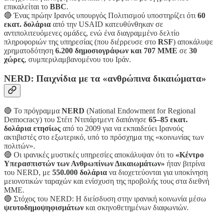
επικαλείται το
BBC
.
🔴 Ένας πρώην Ιρανός υπουργός Πολιτισμού υποστηρίζει ότι
60
εκατ. δολάρια
από την USAID κατευθύνθηκαν σε
αντιπολιτευόμενες ομάδες, ενώ ένα διαγραμμένο δελτίο
πληροφοριών της υπηρεσίας (που διέρρευσε στο
RSF
) αποκάλυψε
χρηματοδότηση
6.200 δημοσιογράφων και 707 ΜΜΕ
σε
30
χώρες
, συμπεριλαμβανομένου του Ιράν.
NERD: Παιχνίδια με τα «ανθρώπινα δικαιώματα»
🔴 Το πρόγραμμα
NERD
(National Endowment for Regional
Democracy) του Στέιτ Ντιπάρτμεντ δαπάνησε
65–85 εκατ.
δολάρια ετησίως
από το 2009 για να εκπαιδεύει Ιρανούς
ακτιβιστές στο εξωτερικό, υπό το πρόσχημα της «κοινωνίας των
πολιτών».
🔴 Οι ιρανικές μυστικές υπηρεσίες αποκάλυψαν ότι το
«Κέντρο
Υπερασπιστών των Ανθρωπίνων Δικαιωμάτων»
ήταν βιτρίνα
του NERD, με
550.000 δολάρια
να διοχετεύονται για υποκίνηση
μειονοτικών ταραχών και ενίσχυση της προβολής τους στα διεθνή
ΜΜΕ.
🔴 Στόχος του NERD: Η διείσδυση στην ιρανική κοινωνία μέσω
ψευτοδημοψηφισμάτων
και σκηνοθετημένων διαφωνιών.