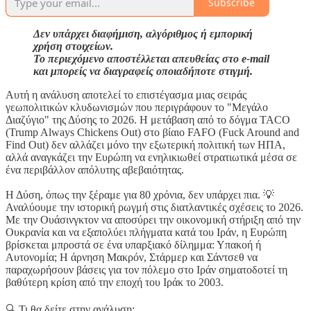
Subscribe
Δεν υπάρχει διαφήμιση, αλγόριθμος ή εμπορική
χρήση στοιχείων.
Το περιεχόμενο αποστέλλεται απευθείας στο e-mail
και μπορείς να διαγραφείς οποιαδήποτε στιγμή.
Αυτή η ανάλυση αποτελεί το επιστέγασμα μιας σειράς
γεωπολιτικών κλυδωνισμών που περιγράφουν το "Μεγάλο
Διαζύγιο" της Δύσης το 2026. Η μετάβαση από το δόγμα TACO
(Trump Always Chickens Out) στο βίαιο FAFO (Fuck Around and
Find Out) δεν αλλάζει μόνο την εξωτερική πολιτική των ΗΠΑ,
αλλά αναγκάζει την Ευρώπη να ενηλικιωθεί στρατιωτικά μέσα σε
ένα περιβάλλον απόλυτης αβεβαιότητας.
Η Δύση, όπως την ξέραμε για 80 χρόνια, δεν υπάρχει πια. 💡
Αναλύουμε την ιστορική ρωγμή στις διατλαντικές σχέσεις το 2026.
Με την Ουάσινγκτον να αποσύρει την οικονομική στήριξη από την
Ουκρανία και να εξαπολύει πλήγματα κατά του Ιράν, η Ευρώπη
βρίσκεται μπροστά σε ένα υπαρξιακό δίλημμα: Υπακοή ή
Αυτονομία; Η άρνηση Μακρόν, Στάρμερ και Σάντσεθ να
παραχωρήσουν βάσεις για τον πόλεμο στο Ιράν σηματοδοτεί τη
βαθύτερη κρίση από την εποχή του Ιράκ το 2003.
🔍 Τι θα δείτε στην ανάλυση: