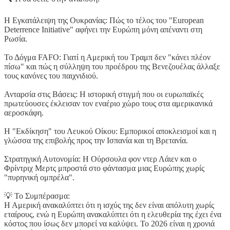
Η Εγκατάλειψη της Ουκρανίας: Πώς το τέλος του "European
Deterrence Initiative" αφήνει την Ευρώπη μόνη απέναντι στη
Ρωσία.
Το Δόγμα FAFO: Γιατί η Αμερική του Τραμπ δεν "κάνει πλέον
πίσω" και πώς η σύλληψη του προέδρου της Βενεζουέλας άλλαξε
τους κανόνες του παιχνιδιού.
Ανταρσία στις Βάσεις: Η ιστορική στιγμή που οι ευρωπαϊκές
πρωτεύουσες έκλεισαν τον εναέριο χώρο τους στα αμερικανικά
αεροσκάφη.
Η "Εκδίκηση" του Λευκού Οίκου: Εμπορικοί αποκλεισμοί και η
γλώσσα της επιβολής προς την Ισπανία και τη Βρετανία.
Στρατηγική Αυτονομία: Η Ούρσουλα φον ντερ Λάιεν και ο
Φρίντριχ Μερτς μπροστά στο φάντασμα μιας Ευρώπης χωρίς
"πυρηνική ομπρέλα".
💡 Το Συμπέρασμα:
Η Αμερική ανακαλύπτει ότι η ισχύς της δεν είναι απόλυτη χωρίς
εταίρους, ενώ η Ευρώπη ανακαλύπτει ότι η ελευθερία της έχει ένα
κόστος που ίσως δεν μπορεί να καλύψει. Το 2026 είναι η χρονιά